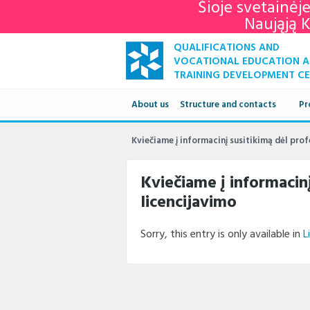
Šioje svetainėj
Naująją 
QUALIFICATIONS AND
VOCATIONAL EDUCATION 
TRAINING DEVELOPMENT C
About us
Structure and contacts
Pr
Structure
Kviečiame į informacinį susitikimą dėl pro
Contacts
Kviečiame į informacin
licencijavimo
Sorry, this entry is only available in
L