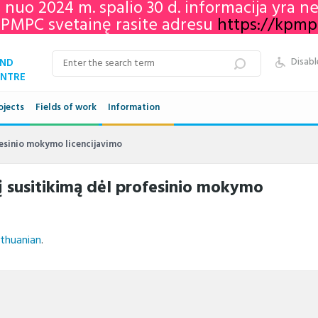
e nuo 2024 m. spalio 30 d. informacija yra 
KPMPC svetainę rasite adresu
https://kpmpc.
AND
Disabl
ENTRE
ojects
Fields of work
Information
Qualifications framework
fesinio mokymo licencijavimo
VET in Lithuania
į susitikimą dėl profesinio mokymo
Adult education in Lithuania
Networks
ithuanian
.