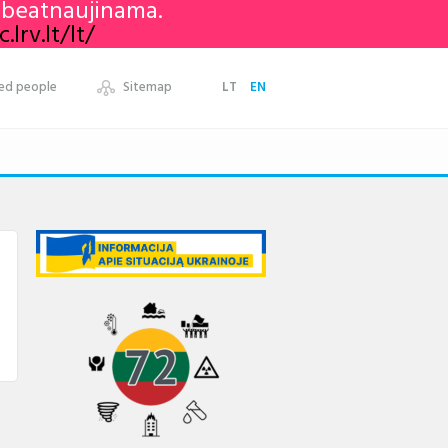
nebeatnaujinama.
lrv.lt/lt/
ed people
Sitemap
LT
EN