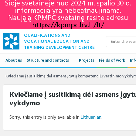
Šioje svetainėje nuo 2024 m. spalio 30 d.
informacija yra nebeatnaujinama.
Naująją KPMPC svetainę rasite adresu
https://kpmpc.lrv.lt/lt/
QUALIFICATIONS AND
VOCATIONAL EDUCATION AND
TRAINING DEVELOPMENT CENTRE
About us
Structure and contacts
Projects
Fields of work
Inf
Structure
Qua
Kviečiame į susitikimą dėl asmens įgytų kompetencijų vertinimo vykdy
Contacts
VET
Kviečiame į susitikimą dėl asmens įgy
vykdymo
Adu
Ne
Sorry, this entry is only available in
Lithuanian
.