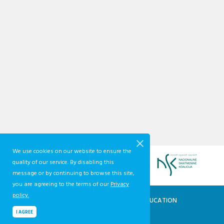
We use cookies on our website to ensure the
quality of our service. By disabling this
message or by continuing to browse this site,
you are agreeing to the terms of our
Privacy
policy.
QUALIFICATIONS AND VOCATIONAL EDUCATION
AND TRAINING DEVELOPMENT CENTRE
I AGREE