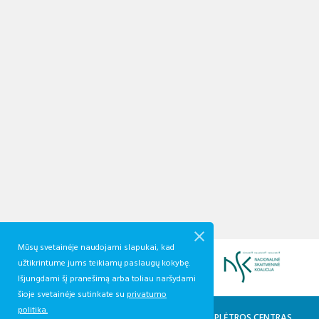
Mūsų svetainėje naudojami slapukai, kad
užtikrintume jums teikiamų paslaugų kokybę.
Išjungdami šį pranešimą arba toliau naršydami
šioje svetainėje sutinkate su
privatumo
politika.
KVALIFIKACIJŲ IR PROFESINIO MOKYMO PLĖTROS CENTRAS