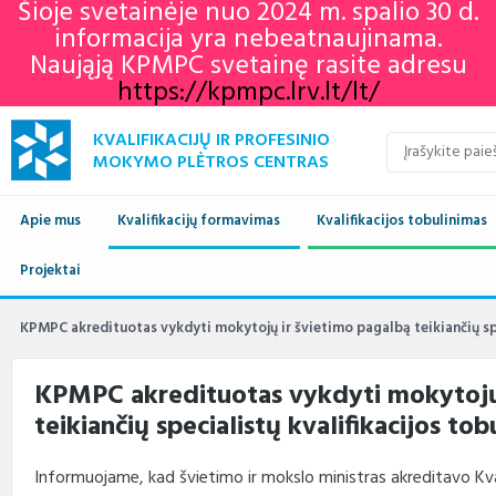
Šioje svetainėje nuo 2024 m. spalio 30 d.
informacija yra nebeatnaujinama.
Naująją KPMPC svetainę rasite adresu
https://kpmpc.lrv.lt/lt/
KVALIFIKACIJŲ IR PROFESINIO
MOKYMO PLĖTROS CENTRAS
Apie mus
Kvalifikacijų formavimas
Kvalifikacijos tobulinimas
Naujienos
Projektai
Kvalifikacijų sandara
Europos profesinių gebėjimų
Aktualu
Lietuvos kvalifikaci
savaitė 2022
Apie mus
Vykdomi projektai
Standartai
Istorija
Renginių kalendorius
Europos kvalifikaci
Profesiniai standar
KPMPC akredituotas vykdyti mokytojų ir švietimo pagalbą teikiančių sp
KPMPC naujienlaiškių
archyvas
Administracinė informacija
Įgyvendinti projektai
Sektoriniai profesiniai komitetai
Veiklos sritys
Informacija apie įvykusius
LTKS ir EKS susieji
Rengiami ir atnauji
KPMPC akredituotas vykdyti mokytojų 
renginius
standartai
teikiančių specialistų kvalifikacijos t
Struktūra ir kontaktai
Naudingos nuorodos
Nuostatai
Klientų aptarnavimas
LTKS ir EKS susieji
Informacija standar
rengėjams
Paslaugos
Terminų žodynas
Planavimo dokumentai
Struktūra
Informuojame, kad švietimo ir mokslo ministras akreditavo Kva