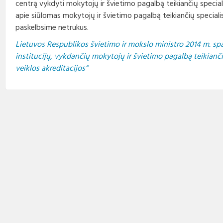
centrą vykdyti mokytojų ir švietimo pagalbą teikiančių speciali
Profesinio rengimo
Teisės aktai
Viešieji pirkimai
Direktorius
standartai
apie siūlomas mokytojų ir švietimo pagalbą teikiančių speciali
paskelbsime netrukus.
Korupcijos prevencija
Biudžeto vykdymo ataskaitų
Vadovų darbotvarkės
rinkiniai
Lietuvos Respublikos švietimo ir mokslo ministro 2014 m. spa
Nuorodos
institucijų, vykdančių mokytojų ir švietimo pagalbą teikiančių
Kontaktai
Finansinių ataskaitų rinkiniai
veiklos akreditacijos“
Interneto svetainės atitikties
Tarybos, komisijos ir
paraiška
Paskatinimai ir
komitetai
apdovanojimai
Darbo užmokestis
Konkursai
Karjera
Tarnybiniai automobiliai