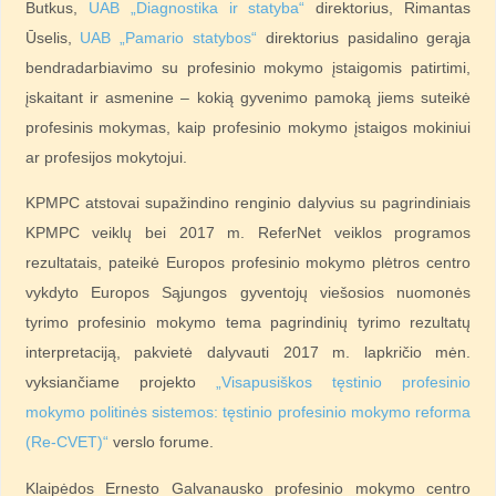
Butkus,
UAB „Diagnostika ir statyba“
direktorius, Rimantas
Ūselis,
UAB „Pamario statybos“
direktorius pasidalino gerąja
bendradarbiavimo su profesinio mokymo įstaigomis patirtimi,
įskaitant ir asmenine – kokią gyvenimo pamoką jiems suteikė
profesinis mokymas, kaip profesinio mokymo įstaigos mokiniui
ar profesijos mokytojui.
KPMPC atstovai supažindino renginio dalyvius su pagrindiniais
KPMPC veiklų bei 2017 m. ReferNet veiklos programos
rezultatais, pateikė Europos profesinio mokymo plėtros centro
vykdyto Europos Sąjungos gyventojų viešosios nuomonės
tyrimo profesinio mokymo tema pagrindinių tyrimo rezultatų
interpretaciją, pakvietė dalyvauti 2017 m. lapkričio mėn.
vyksiančiame projekto
„Visapusiškos tęstinio profesinio
mokymo politinės sistemos: tęstinio profesinio mokymo reforma
(Re-CVET)“
verslo forume.
Klaipėdos Ernesto Galvanausko profesinio mokymo centro