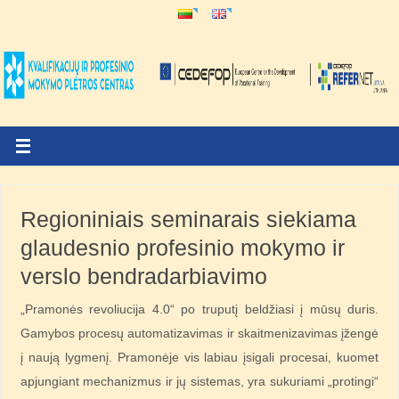
Regioniniais seminarais siekiama
glaudesnio profesinio mokymo ir
verslo bendradarbiavimo
„Pramonės revoliucija 4.0“ po truputį beldžiasi į mūsų duris.
Gamybos procesų automatizavimas ir skaitmenizavimas įžengė
į naują lygmenį. Pramonėje vis labiau įsigali procesai, kuomet
apjungiant mechanizmus ir jų sistemas, yra sukuriami „protingi“