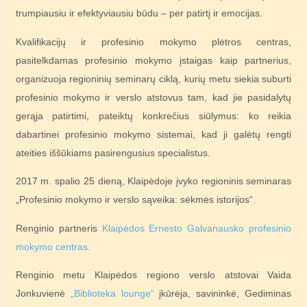
trumpiausiu ir efektyviausiu būdu – per patirtį ir emocijas.
Kvalifikacijų ir profesinio mokymo plėtros centras,
pasitelkdamas profesinio mokymo įstaigas kaip partnerius,
organizuoja regioninių seminarų ciklą, kurių metu siekia suburti
profesinio mokymo ir verslo atstovus tam, kad jie pasidalytų
gerąja patirtimi, pateiktų konkrečius siūlymus: ko reikia
dabartinei profesinio mokymo sistemai, kad ji galėtų rengti
ateities iššūkiams pasirengusius specialistus.
2017 m. spalio 25 dieną, Klaipėdoje įvyko regioninis seminaras
„Profesinio mokymo ir verslo sąveika: sėkmės istorijos“.
Renginio partneris
Klaipėdos Ernesto Galvanausko profesinio
mokymo centras.
Renginio metu Klaipėdos regiono verslo atstovai Vaida
Jonkuvienė
„Biblioteka lounge“
įkūrėja, savininkė, Gediminas