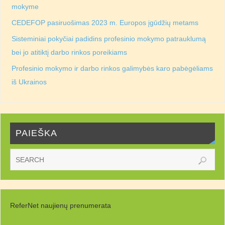
mokyme
CEDEFOP pasiruošimas 2023 m. Europos įgūdžių metams
Sisteminiai pokyčiai padidins profesinio mokymo patrauklumą
bei jo atitiktį darbo rinkos poreikiams
Profesinio mokymo ir darbo rinkos galimybės karo pabėgėliams
iš Ukrainos
PAIEŠKA
ReferNet naujienų prenumerata