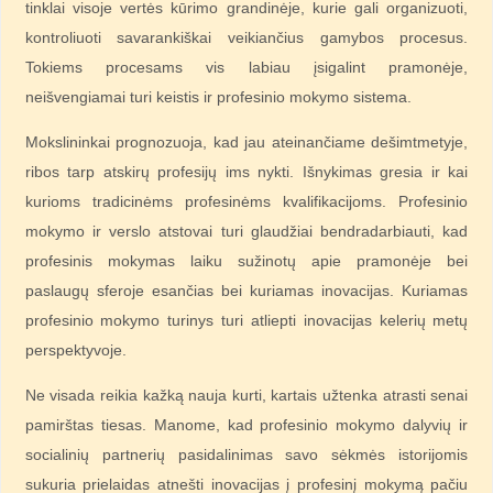
tinklai visoje vertės kūrimo grandinėje, kurie gali organizuoti,
kontroliuoti savarankiškai veikiančius gamybos procesus.
Tokiems procesams vis labiau įsigalint pramonėje,
neišvengiamai turi keistis ir profesinio mokymo sistema.
Mokslininkai prognozuoja, kad jau ateinančiame dešimtmetyje,
ribos tarp atskirų profesijų ims nykti. Išnykimas gresia ir kai
kurioms tradicinėms profesinėms kvalifikacijoms. Profesinio
mokymo ir verslo atstovai turi glaudžiai bendradarbiauti, kad
profesinis mokymas laiku sužinotų apie pramonėje bei
paslaugų sferoje esančias bei kuriamas inovacijas. Kuriamas
profesinio mokymo turinys turi atliepti inovacijas kelerių metų
perspektyvoje.
Ne visada reikia kažką nauja kurti, kartais užtenka atrasti senai
pamirštas tiesas. Manome, kad profesinio mokymo dalyvių ir
socialinių partnerių pasidalinimas savo sėkmės istorijomis
sukuria prielaidas atnešti inovacijas į profesinį mokymą pačiu