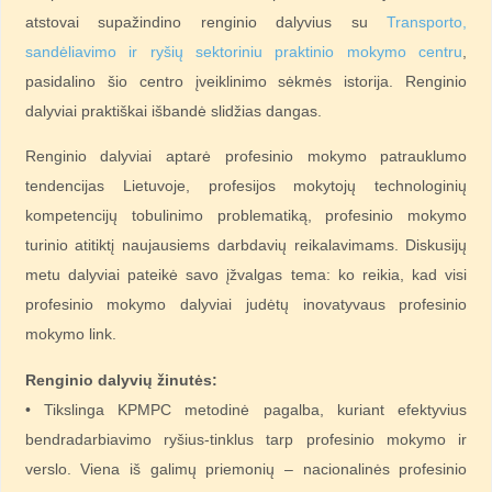
atstovai supažindino renginio dalyvius su
Transporto,
sandėliavimo ir ryšių sektoriniu praktinio mokymo centru
,
pasidalino šio centro įveiklinimo sėkmės istorija. Renginio
dalyviai praktiškai išbandė slidžias dangas.
Renginio dalyviai aptarė profesinio mokymo patrauklumo
tendencijas Lietuvoje, profesijos mokytojų technologinių
kompetencijų tobulinimo problematiką, profesinio mokymo
turinio atitiktį naujausiems darbdavių reikalavimams. Diskusijų
metu dalyviai pateikė savo įžvalgas tema: ko reikia, kad visi
profesinio mokymo dalyviai judėtų inovatyvaus profesinio
mokymo link.
Renginio dalyvių žinutės:
• Tikslinga KPMPC metodinė pagalba, kuriant efektyvius
bendradarbiavimo ryšius-tinklus tarp profesinio mokymo ir
verslo. Viena iš galimų priemonių – nacionalinės profesinio