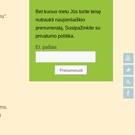
Bet kuriuo metu Jūs turite teisę
bų“.
nutraukti naujienlaiškio
prenumeratą. Susipažinkite su
privatumo politika.
El. paštas
ams,
i