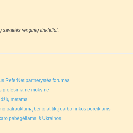
avaitės renginių tinkleliui.
us ReferNet partnerystės forumas
s profesiniame mokyme
ūdžių metams
o patrauklumą bei jo atitiktį darbo rinkos poreikiams
karo pabėgėliams iš Ukrainos