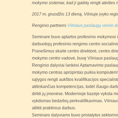
mokymo sistemai, kad ji galėtų rengti ateities
2017 m. gruodžio 13 dieną, Vilniuje įvyko reg
Renginio partneris
Vilniaus paslaugų verslo d
Seminare buvo aptartos profesinio mokymosi i
darbuotojų profesinio rengimo centro socialinio
Pranešimus skaitė centro direktorė, centro di
mokymo centro vadovė, buvę Vilniaus paslaugų
Renginio dalyviai lankėsi Aptarnavimo paslaug
mokymo centras aprūpintas puikia kompiuterine
sąlygos rengti aukštos kvalifikacijos specialis
atitinkančias kompetencijas, todėl išaugo darb
dirbti jų įmonėse. Modernioje bazėje vyksta m
vykdomas bedarbių perkvalifikavimas. Vilniaus
atlikti praktinius darbus.
Seminaro dalyviams buvo pristatytos sektorini