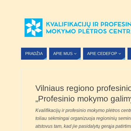
PRADŽIA
APIE MUS
APIE CEDEFOP
Vilniaus regiono profesi
„Profesinio mokymo galim
Kvalifikacijų ir profesinio mokymo plėtros cen
toliau sėkmingai organizuoja regioninių semina
atstovus tam, kad jie pasidalytų gerąja patirtim