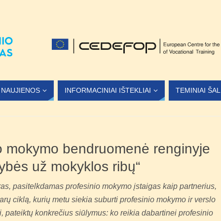
NAUJIENOS
INFORMACINIAI IŠTEKLIAI
TEMINIAI ŠA
nio mokymo bendruomenė renginyje
ybės už mokyklos ribų“
tras, pasitelkdamas profesinio mokymo įstaigas kaip partnerius,
rų ciklą, kurių metu siekia suburti profesinio mokymo ir verslo
i, pateiktų konkrečius siūlymus: ko reikia dabartinei profesinio