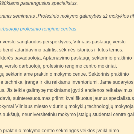
 iššūkiams pasirengusius specialistus.
ioninis seminaras „Profesinio mokymo galimybės už mokyklos ri
arbuotojų profesinio rengimo centras
r verslo sanglaudos perspektyvos, Vilniaus paslaugų verslo
 bendradarbiavimo patirtis, sėkmės istorijos ir kitos temos.
rektorės pavaduotoja, Aptarnavimo paslaugų sektorinio praktinio
 verslo darbuotojų profesinio rengimo centro mokiniai.
ų sektoriniame praktinio mokymo centre. Sektorinis praktinio
 technika, įranga ir kitu reikiamu inventoriumi. Jame sudarytos
tus. Jis teikia galimybę mokiniams įgyti šiandienos reikalavimus
davių suinteresuotumas priimti kvalifikuotus jaunus specialistus
okymai Vilniaus miesto vidurinių mokyklų technologijų mokytoj
 aukštųjų neuniversitetinių mokymo įstaigų studentai centre gal
o praktinio mokymo centro sėkmingos veiklos įveiklinimo