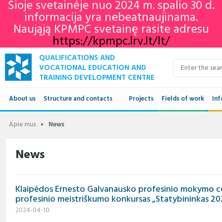
Šioje svetainėje nuo 2024 m. spalio 30 d.
informacija yra nebeatnaujinama.
Naująją KPMPC svetainę rasite adresu
https://kpmpc.lrv.lt/lt/
QUALIFICATIONS AND
VOCATIONAL EDUCATION AND
TRAINING DEVELOPMENT CENTRE
About us
Structure and contacts
Projects
Fields of work
Inf
Structure
Qua
Apie mus
News
Contacts
VET
News
Adu
Klaipėdos Ernesto Galvanausko profesinio mokymo ce
Ne
profesinio meistriškumo konkursas „Statybininkas 20
2024-04-10