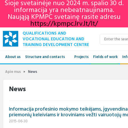
Šioje svetainėje nuo 2024 m. spalio 30 d.
informacija yra nebeatnaujinama.
Naująją KPMPC svetainę rasite adresu
https://kpmpc.lrv.lt/lt/
QUALIFICATIONS AND
VOCATIONAL EDUCATION AND
TRAINING DEVELOPMENT CENTRE
About us
Structure and contacts
Projects
Fields of work
Inf
Structure
Qua
Apie mus
News
Contacts
VET
News
Adu
Informacija profesinio mokymo teikėjams, įgyvendin
Ne
priemonių keleiviams ir kroviniams vežti vairuotojų
2015-06-30