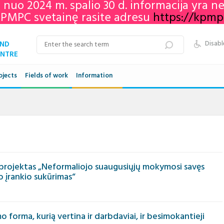
e nuo 2024 m. spalio 30 d. informacija yra 
KPMPC svetainę rasite adresu
https://kpmpc.
AND
Disabl
ENTRE
ojects
Fields of work
Information
Qualifications framework
VET in Lithuania
Adult education in Lithuania
 projektas „Neformaliojo suaugusiųjų mokymosi savęs
Networks
o įrankio sukūrimas“
 forma, kurią vertina ir darbdaviai, ir besimokantieji