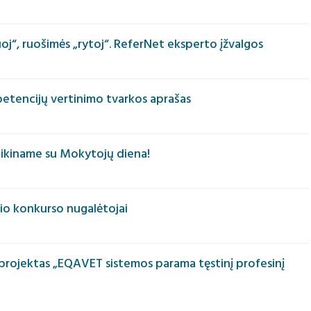
tuoj“, ruošimės „rytoj“. ReferNet eksperto įžvalgos
etencijų vertinimo tvarkos aprašas
eikiname su Mokytojų diena!
inio konkurso nugalėtojai
projektas „EQAVET sistemos parama tęstinį profesinį