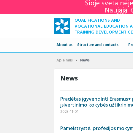
Šioje svetainėj
Naująją 
QUALIFICATIONS AND
VOCATIONAL EDUCATION 
TRAINING DEVELOPMENT C
About us
Structure and contacts
Pr
Structure
Apie mus
News
Contacts
News
Pradėtas įgyvendinti Erasmus+
įsivertinimo kokybės užtikrinim
2023-11-01
Pameistrystė: profesijos mokymo