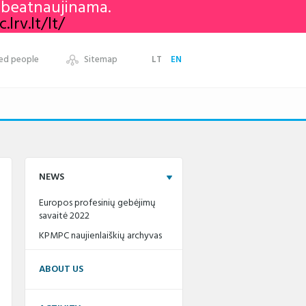
nebeatnaujinama.
lrv.lt/lt/
ed people
Sitemap
LT
EN
NEWS
Europos profesinių gebėjimų
savaitė 2022
KPMPC naujienlaiškių archyvas
ABOUT US