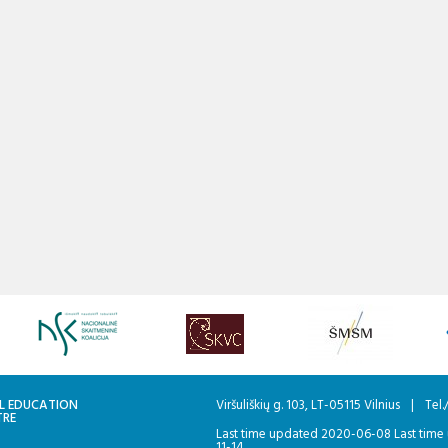
L EDUCATION
Viršuliškių g. 103, LT-05115 Vilnius
|
Tel.
TRE
Last time updated 2020-06-08 Last time
11-14