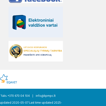
/ faks. +370 670 04 104
|
info@kpmpc.lt
 updated 2020-05-07 Last time updated 2025-