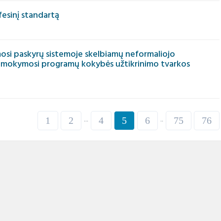
fesinį standartą
mosi paskyrų sistemoje skelbiamų neformaliojo
io mokymosi programų kokybės užtikrinimo tvarkos
1
2
4
5
6
75
76
...
..