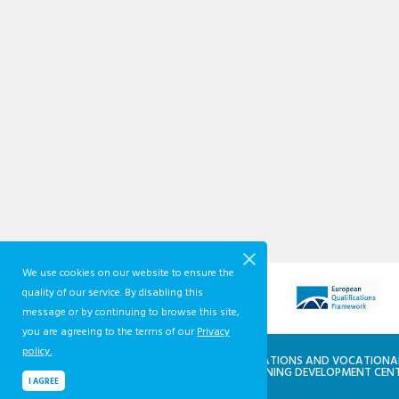
We use cookies on our website to ensure the
quality of our service. By disabling this
message or by continuing to browse this site,
you are agreeing to the terms of our
Privacy
policy.
QUALIFICATIONS AND VOCATIONA
AND TRAINING DEVELOPMENT CEN
I AGREE