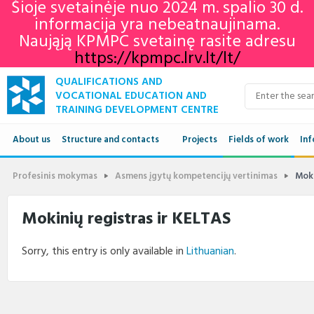
Šioje svetainėje nuo 2024 m. spalio 30 d.
informacija yra nebeatnaujinama.
Naująją KPMPC svetainę rasite adresu
https://kpmpc.lrv.lt/lt/
QUALIFICATIONS AND
VOCATIONAL EDUCATION AND
TRAINING DEVELOPMENT CENTRE
About us
Structure and contacts
Projects
Fields of work
Inf
Structure
Qua
Profesinis mokymas
Asmens įgytų kompetencijų vertinimas
Moki
Contacts
VET
Mokinių registras ir KELTAS
Adu
Sorry, this entry is only available in
Lithuanian
.
Ne