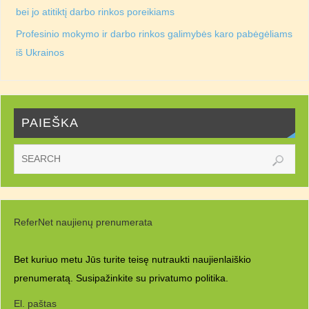
bei jo atitiktį darbo rinkos poreikiams
Profesinio mokymo ir darbo rinkos galimybės karo pabėgėliams
iš Ukrainos
PAIEŠKA
ReferNet naujienų prenumerata
Bet kuriuo metu Jūs turite teisę nutraukti naujienlaiškio
prenumeratą. Susipažinkite su
privatumo politika.
El. paštas