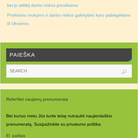
bei jo atitiktį darbo rinkos poreikiams
Profesinio mokymo ir darbo rinkos galimybės karo pabėgėliams
iš Ukrainos
PAIEŠKA
ReferNet naujienų prenumerata
Bet kuriuo metu Jūs turite teisę nutraukti naujienlaiškio
prenumeratą. Susipažinkite su
privatumo politika.
El. paštas