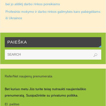
bei jo atitiktį darbo rinkos poreikiams
Profesinio mokymo ir darbo rinkos galimybės karo pabėgėliams
iš Ukrainos
PAIEŠKA
ReferNet naujienų prenumerata
Bet kuriuo metu Jūs turite teisę nutraukti naujienlaiškio
prenumeratą. Susipažinkite su
privatumo politika.
El. paštas