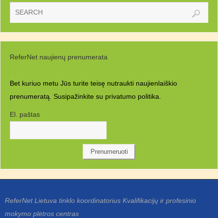
ReferNet naujienų prenumerata
Bet kuriuo metu Jūs turite teisę nutraukti naujienlaiškio
prenumeratą. Susipažinkite su
privatumo politika.
El. paštas
ReferNet Lietuva tinklo koordinatorius Kvalifikacijų ir profesinio
mokymo plėtros centras