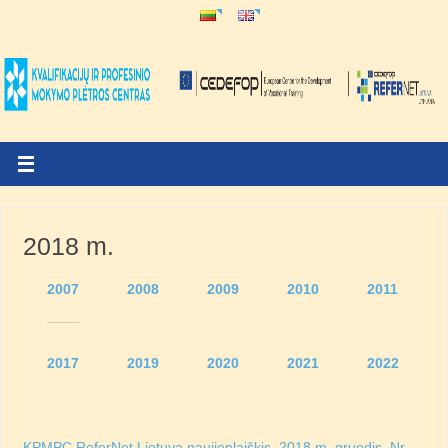
2018 m.
2007
2008
2009
2010
2011
2017
2019
2020
2021
2022
KPMPC ReferNet Lietuva naujienlaiškis. 2018 m. gruodis, Nr.