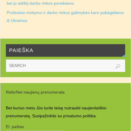
bei jo atitiktį darbo rinkos poreikiams
Profesinio mokymo ir darbo rinkos galimybės karo pabėgėliams
iš Ukrainos
PAIEŠKA
ReferNet naujienų prenumerata
Bet kuriuo metu Jūs turite teisę nutraukti naujienlaiškio
prenumeratą. Susipažinkite su
privatumo politika.
El. paštas