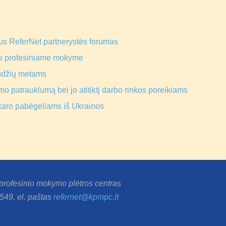
us ReferNet partnerystės forumas
s profesiniame mokyme
ūdžių metams
o patrauklumą bei jo atitiktį darbo rinkos poreikiams
karo pabėgėliams iš Ukrainos
r profesinio mokymo plėtros centras
 549, el. paštas
refernet@kpmpc.lt