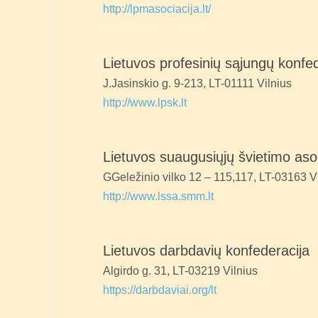
http://lpmasociacija.lt/
Lietuvos profesinių sąjungų konfed
J.Jasinskio g. 9-213, LT-01111 Vilnius
http://www.lpsk.lt
Lietuvos suaugusiųjų švietimo asoc
GGeležinio vilko 12 – 115,117, LT-03163 V
http://www.lssa.smm.lt
Lietuvos darbdavių konfederacija
Algirdo g. 31, LT-03219 Vilnius
https://darbdaviai.org/lt