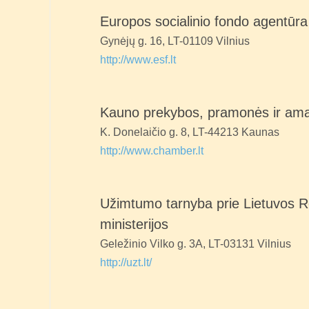
Europos socialinio fondo agentūra
Gynėjų g. 16, LT-01109 Vilnius
http://www.esf.lt
Kauno prekybos, pramonės ir ama
K. Donelaičio g. 8, LT-44213 Kaunas
http://www.chamber.lt
Užimtumo tarnyba prie Lietuvos R
ministerijos
Geležinio Vilko g. 3A, LT-03131 Vilnius
http://uzt.lt/