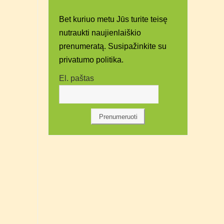
Bet kuriuo metu Jūs turite teisę
nutraukti naujienlaiškio
prenumeratą. Susipažinkite su
privatumo politika.
El. paštas