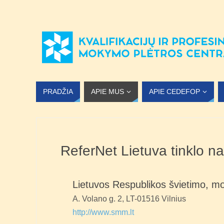
PRADŽIA
APIE MUS
APIE CEDEFOP
ReferNet Lietuva tinklo na
Lietuvos Respublikos švietimo, mok
A. Volano g. 2, LT-01516 Vilnius
http://www.smm.lt