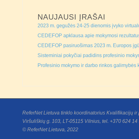
NAUJAUSI ĮRAŠAI
2023 m. gegužės 24-25 dienomis įvyko virtual
CEDEFOP apklausa apie mokymosi rezultatu
CEDEFOP pasiruošimas 2023 m. Europos įg
Sisteminiai pokyčiai padidins profesinio mokym
Profesinio mokymo ir darbo rinkos galimybės 
ReferNet Lietuva tinklo koordinatorius Kvalifikacijų i
Viršuliškių g. 103, LT-05115 Vilnius, tel. +370 624 14
© ReferNet Lietuva, 2022