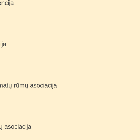
encija
ija
matų rūmų asociacija
ų asociacija