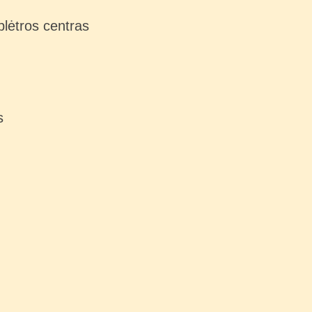
plėtros centras
s