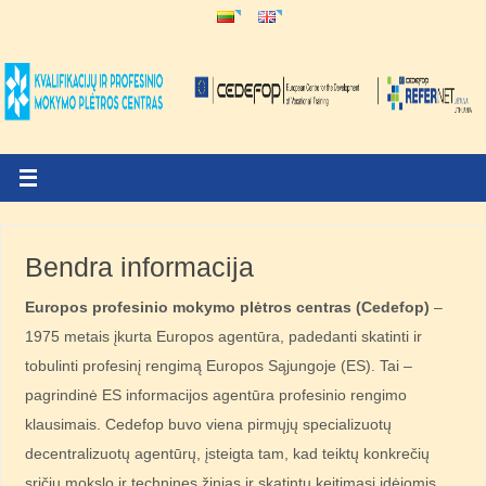
Bendra informacija
Europos profesinio mokymo plėtros centras (Cedefop)
–
1975 metais įkurta Europos agentūra, padedanti skatinti ir
tobulinti profesinį rengimą Europos Sąjungoje (ES). Tai –
pagrindinė ES informacijos agentūra profesinio rengimo
klausimais. Cedefop buvo viena pirmųjų specializuotų
decentralizuotų agentūrų, įsteigta tam, kad teiktų konkrečių
sričių mokslo ir technines žinias ir skatintų keitimąsi idėjomis