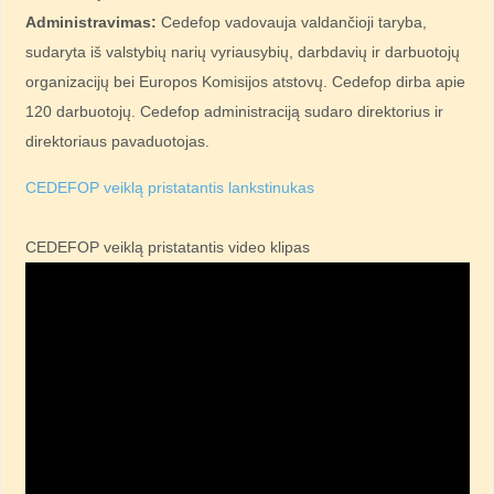
Administravimas:
Cedefop vadovauja valdančioji taryba,
sudaryta iš valstybių narių vyriausybių, darbdavių ir darbuotojų
organizacijų bei Europos Komisijos atstovų. Cedefop dirba apie
120 darbuotojų. Cedefop administraciją sudaro direktorius ir
direktoriaus pavaduotojas.
CEDEFOP veiklą pristatantis lankstinukas
CEDEFOP veiklą pristatantis video klipas