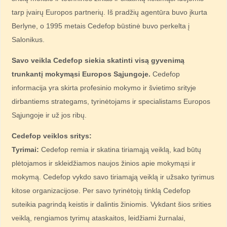
tarp įvairų Europos partnerių. Iš pradžių agentūra buvo įkurta
Berlyne, o 1995 metais Cedefop būstinė buvo perkelta į
Salonikus.
Savo veikla Cedefop siekia skatinti visą gyvenimą
trunkantį mokymąsi Europos Sąjungoje.
Cedefop
informacija yra skirta profesinio mokymo ir švietimo srityje
dirbantiems strategams, tyrinėtojams ir specialistams Europos
Sąjungoje ir už jos ribų.
Cedefop veiklos sritys:
Tyrimai:
Cedefop remia ir skatina tiriamąją veiklą, kad būtų
plėtojamos ir skleidžiamos naujos žinios apie mokymąsi ir
mokymą. Cedefop vykdo savo tiriamąją veiklą ir užsako tyrimus
kitose organizacijose. Per savo tyrinėtojų tinklą Cedefop
suteikia pagrindą keistis ir dalintis žiniomis. Vykdant šios srities
veiklą, rengiamos tyrimų ataskaitos, leidžiami žurnalai,