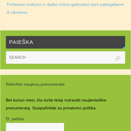
Profesinio mokymo ir darbo rinkos galimybės karo pabėgėliams
iš Ukrainos
PAIEŠKA
ReferNet naujienų prenumerata
Bet kuriuo metu Jūs turite teisę nutraukti naujienlaiškio
prenumeratą. Susipažinkite su
privatumo politika.
El. paštas