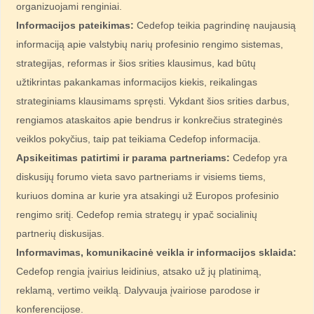
organizuojami renginiai.
Informacijos pateikimas:
Cedefop teikia pagrindinę naujausią
informaciją apie valstybių narių profesinio rengimo sistemas,
strategijas, reformas ir šios srities klausimus, kad būtų
užtikrintas pakankamas informacijos kiekis, reikalingas
strateginiams klausimams spręsti. Vykdant šios srities darbus,
rengiamos ataskaitos apie bendrus ir konkrečius strateginės
veiklos pokyčius, taip pat teikiama Cedefop informacija.
Apsikeitimas patirtimi ir parama partneriams:
Cedefop yra
diskusijų forumo vieta savo partneriams ir visiems tiems,
kuriuos domina ar kurie yra atsakingi už Europos profesinio
rengimo sritį. Cedefop remia strategų ir ypač socialinių
partnerių diskusijas.
I
nformavimas, komunikacinė veikla ir informacijos sklaida:
Cedefop rengia įvairius leidinius, atsako už jų platinimą,
reklamą, vertimo veiklą. Dalyvauja įvairiose parodose ir
konferencijose.