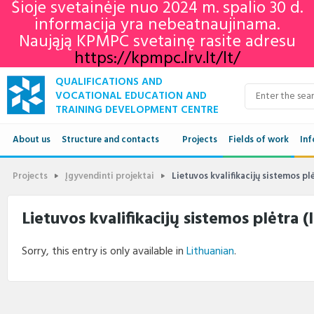
Šioje svetainėje nuo 2024 m. spalio 30 d.
informacija yra nebeatnaujinama.
Naująją KPMPC svetainę rasite adresu
https://kpmpc.lrv.lt/lt/
QUALIFICATIONS AND
VOCATIONAL EDUCATION AND
TRAINING DEVELOPMENT CENTRE
About us
Structure and contacts
Projects
Fields of work
Inf
Structure
Qua
Projects
Įgyvendinti projektai
Lietuvos kvalifikacijų sistemos plė
Contacts
VET
Lietuvos kvalifikacijų sistemos plėtra (
Adu
Sorry, this entry is only available in
Lithuanian
.
Ne