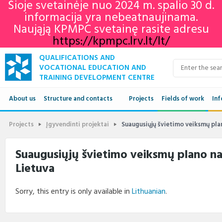
Šioje svetainėje nuo 2024 m. spalio 30 d.
informacija yra nebeatnaujinama.
Naująją KPMPC svetainę rasite adresu
https://kpmpc.lrv.lt/lt/
QUALIFICATIONS AND
VOCATIONAL EDUCATION AND
TRAINING DEVELOPMENT CENTRE
About us
Structure and contacts
Projects
Fields of work
Inf
Structure
Qua
Projects
Įgyvendinti projektai
Suaugusiųjų švietimo veiksmų pla
Contacts
VET
Suaugusiųjų švietimo veiksmų plano na
Lietuva
Adu
Ne
Sorry, this entry is only available in
Lithuanian
.