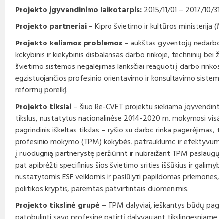
Projekto įgyvendinimo laikotarpis:
2015/11/01 – 2017/10/31
Projekto partneriai
– Kipro švietimo ir kultūros ministerija 
Projekto keliamos problemos
– aukštas gyventojų nedarbo 
kokybinis ir kiekybinis disbalansas darbo rinkoje, techninių bei 
švietimo sistemos negalėjimas lanksčiai reaguoti į darbo rinkos
egzistuojančios profesinio orientavimo ir konsultavimo sist
reformų poreikį.
Projekto tikslai
– šiuo Re-CVET projektu siekiama įgyvendinti 
tikslus, nustatytus nacionalinėse 2014-2020 m. mokymosi visą 
pagrindinis iškeltas tikslas – ryšio su darbo rinka pagerėjimas, 
profesinio mokymo (TPM) kokybės, patrauklumo ir efektyvumo 
į nuodugnią partnerystę peržiūrint ir nubraižant TPM paslaugų
pat apibrėžti specifinius šios švietimo srities iššūkius ir galimy
nustatytomis ESF veiklomis ir pasiūlyti papildomas priemones
politikos kryptis, paremtas patvirtintais duomenimis.
Projekto tikslinė grupė
– TPM dalyviai, ieškantys būdų page
patobulinti savo profesinę patirtį dalyvaujant tikslingesniame