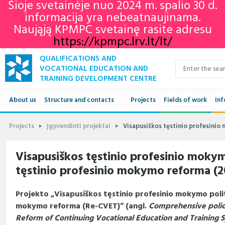
Šioje svetainėje nuo 2024 m. spalio 30 d.
informacija yra nebeatnaujinama.
Naująją KPMPC svetainę rasite adresu
https://kpmpc.lrv.lt/lt/
QUALIFICATIONS AND
VOCATIONAL EDUCATION AND
TRAINING DEVELOPMENT CENTRE
About us
Structure and contacts
Projects
Fields of work
Inf
Structure
Qua
Projects
Įgyvendinti projektai
Visapusiškos tęstinio profesinio
Contacts
VET
Visapusiškos tęstinio profesinio mokym
tęstinio profesinio mokymo reforma (2
Adu
Ne
Projekto „Visapusiškos tęstinio profesinio mokymo polit
mokymo reforma (Re-CVET)” (angl.
Comprehensive polic
Reform of Continuing Vocational Education and Training