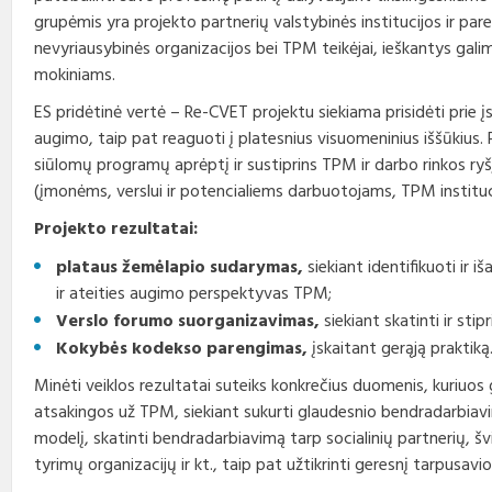
grupėmis yra projekto partnerių valstybinės institucijos ir par
nevyriausybinės organizacijos bei TPM teikėjai, ieškantys gal
mokiniams.
ES pridėtinė vertė – Re-CVET projektu siekiama prisidėti prie 
augimo, taip pat reaguoti į platesnius visuomeninius iššūkius. 
siūlomų programų aprėptį ir sustiprins TPM ir darbo rinkos ryš
(įmonėms, verslui ir potencialiems darbuotojams, TPM instituc
Projekto rezultatai:
plataus žemėlapio sudarymas,
siekiant identifikuoti ir 
ir ateities augimo perspektyvas TPM;
Verslo forumo suorganizavimas,
siekiant skatinti ir sti
Kokybės kodekso parengimas,
įskaitant gerąją praktiką
Minėti veiklos rezultatai suteiks konkrečius duomenis, kuriuos g
atsakingos už TPM, siekiant sukurti glaudesnio bendradarbia
modelį, skatinti bendradarbiavimą tarp socialinių partnerių, š
tyrimų organizacijų ir kt., taip pat užtikrinti geresnį tarpusav