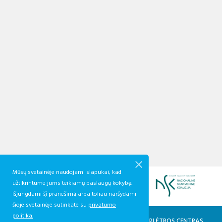
Mūsų svetainėje naudojami slapukai, kad
užtikrintume jums teikiamų paslaugų kokybę.
Išjungdami šį pranešimą arba toliau naršydami
šioje svetainėje sutinkate su
privatumo
politika.
KVALIFIKACIJŲ IR PROFESINIO MOKYMO PLĖTROS CENTRAS