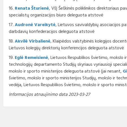
16.
Renata Šturienė
, VšĮ Šeškinės poliklinikos direktoriaus p
specialistų organizacijos biuro deleguota atstovė
17.
Audronė Vareikytė
, Lietuvos savivaldybių asociacijos pat
darbdavių konfederacijos deleguota atstovė
18.
Akvilė Virbalienė
, Klaipėdos valstybinės kolegijos docent
Lietuvos kolegijų direktorių konferencijos deleguota atstovė
19.
Eglė Remeisienė
, Lietuvos Respublikos švietimo, mokslo ir
technologijų departamento Studijų skyriaus vyriausioji special
mokslo ir sporto ministerijos deleguota atstovė (jai nesant,
G
švietimo, mokslo ir sporto ministerijos Studijų, mokslo ir tec
vedėja, Lietuvos Respublikos švietimo, mokslo ir sporto minis
Informacijos atnaujinimo data 2023-03-27