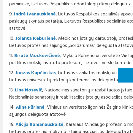
pirmininkė, Lietuvos Respublikos odontologų rūmų deleguota
9.
Indrė Ivanauskienė
, Lietuvos Respublikos socialinės apsaug
paslaugų skyriaus patarėja, Lietuvos Respublikos socialinės ap
atstovė
10.
Jolanta Keburienė
, Medicinos įstaigų darbuotojų profesi
Lietuvos profesinės sąjungos „Solidarumas“ deleguota atstov
11.
Birutė Mockevičienė
, Mykolo Romerio universiteto Viešoj
politikos mokslų instituto profesorė, Lietuvos verslo konfede
12.
Juozas Kupčinskas
, Lietuvos sveikatos mokslų universite
Lietuvos universitetų rektorių konferencijos deleguotas atst
13.
Lina Nosevič
, Nacionalinės sanatorijų ir reabilitacijos įstai
Nacionalinės sanatorijų ir reabilitacijos įstaigų asociacijos de
14.
Alina Pūrienė
, Vilniaus universiteto ligoninės Žalgirio kli
sąjungos deleguota atstovė
15.
Alicija Ramanauskaitė
, Karaliaus Mindaugo profesinio 
Lietuvos profesinio mokymo įstaigų asociacijos deleguota at