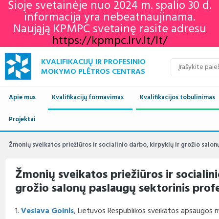
Šioje svetainėje nuo 2024 m. spalio 30 d.
informacija yra nebeatnaujinama.
Naująją KPMPC svetainę rasite adresu
https://kpmpc.lrv.lt/lt/
KVALIFIKACIJŲ IR PROFESINIO
MOKYMO PLĖTROS CENTRAS
Apie mus
Kvalifikacijų formavimas
Kvalifikacijos tobulinimas
Naujienos
Projektai
Kvalifikacijų sandara
Europos profesinių gebėjimų
Aktualu
Lietuvos kvalifikaci
savaitė 2022
Apie mus
Vykdomi projektai
Standartai
Istorija
Renginių kalendorius
Europos kvalifikaci
Profesiniai standar
Žmonių sveikatos priežiūros ir socialinio darbo, kirpyklų ir grožio salo
KPMPC naujienlaiškių
archyvas
Administracinė informacija
Įgyvendinti projektai
Sektoriniai profesiniai komitetai
Veiklos sritys
Informacija apie įvykusius
LTKS ir EKS susieji
Rengiami ir atnauji
Žmonių sveikatos priežiūros ir socialini
renginius
standartai
grožio salonų paslaugų sektorinis prof
Struktūra ir kontaktai
Naudingos nuorodos
Nuostatai
Klientų aptarnavimas
LTKS ir EKS susieji
Informacija standar
rengėjams
Paslaugos
Terminų žodynas
Planavimo dokumentai
Struktūra
1.
Veslava Golnis
, Lietuvos Respublikos sveikatos apsaugos m