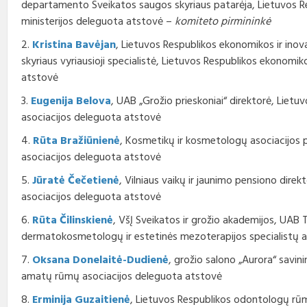
departamento Sveikatos saugos skyriaus patarėja, Lietuvos R
Profesinio rengimo
Teisės aktai
Viešieji pirkimai
Direktorius
standartai
ministerijos deleguota atstovė –
komiteto pirmininkė
2.
Kristina Bavėjan
, Lietuvos Respublikos ekonomikos ir inova
Korupcijos prevencija
Biudžeto vykdymo ataskaitų
Vadovų darbotvarkės
rinkiniai
skyriaus vyriausioji specialistė, Lietuvos Respublikos ekonomiko
Nuorodos
atstovė
Kontaktai
Finansinių ataskaitų rinkiniai
3.
Eugenija Belova
, UAB „Grožio prieskoniai“ direktorė, Lie
Interneto svetainės atitikties
Tarybos, komisijos ir
asociacijos deleguota atstovė
paraiška
Paskatinimai ir
komitetai
apdovanojimai
4.
Rūta Bražiūnienė
, Kosmetikų ir kosmetologų asociacijos
asociacijos deleguota atstovė
Darbo užmokestis
5.
Jūratė Čečetienė
, Vilniaus vaikų ir jaunimo pensiono direk
Konkursai
asociacijos deleguota atstovė
6.
Rūta Čilinskienė
, VšĮ Sveikatos ir grožio akademijos, UAB 
Karjera
dermatokosmetologų ir estetinės mezoterapijos specialistų a
Tarnybiniai automobiliai
7.
Oksana Donelaitė-Dudienė
, grožio salono „Aurora“ savin
amatų rūmų asociacijos deleguota atstovė
8.
Erminija Guzaitienė
, Lietuvos Respublikos odontologų rūm