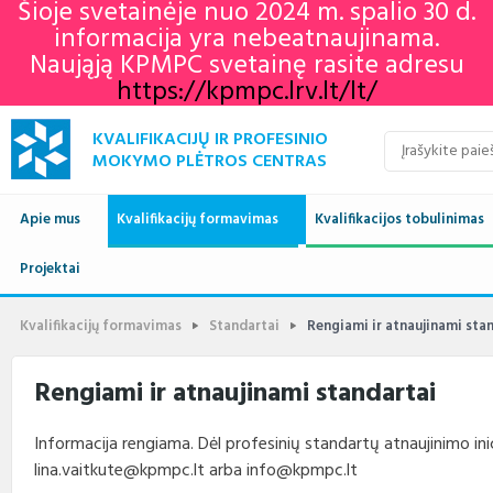
Šioje svetainėje nuo 2024 m. spalio 30 d.
informacija yra nebeatnaujinama.
Naująją KPMPC svetainę rasite adresu
https://kpmpc.lrv.lt/lt/
KVALIFIKACIJŲ IR PROFESINIO
MOKYMO PLĖTROS CENTRAS
Apie mus
Kvalifikacijų formavimas
Kvalifikacijos tobulinimas
Naujienos
Projektai
Kvalifikacijų sandara
Europos profesinių gebėjimų
Aktualu
Lietuvos kvalifikaci
savaitė 2022
Apie mus
Vykdomi projektai
Standartai
Istorija
Renginių kalendorius
Europos kvalifikaci
Profesiniai standar
Kvalifikacijų formavimas
Standartai
Rengiami ir atnaujinami sta
KPMPC naujienlaiškių
archyvas
Administracinė informacija
Įgyvendinti projektai
Sektoriniai profesiniai komitetai
Veiklos sritys
Informacija apie įvykusius
LTKS ir EKS susieji
Rengiami ir atnauji
Rengiami ir atnaujinami standartai
renginius
standartai
Struktūra ir kontaktai
Naudingos nuorodos
Nuostatai
Klientų aptarnavimas
LTKS ir EKS susieji
Informacija standar
Informacija rengiama. Dėl profesinių standartų atnaujinimo inic
rengėjams
Paslaugos
Terminų žodynas
Planavimo dokumentai
Struktūra
lina.vaitkute@kpmpc.lt arba info@kpmpc.lt