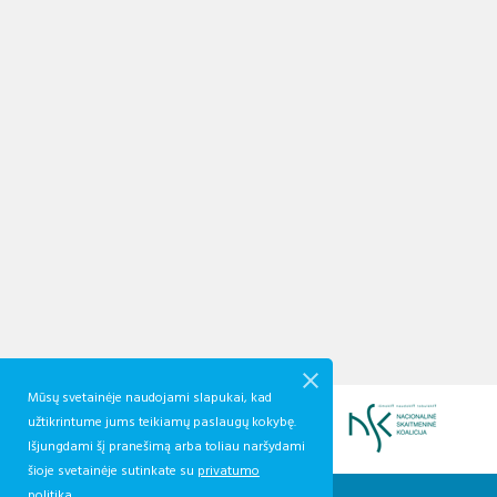
Mūsų svetainėje naudojami slapukai, kad
užtikrintume jums teikiamų paslaugų kokybę.
Išjungdami šį pranešimą arba toliau naršydami
šioje svetainėje sutinkate su
privatumo
politika.