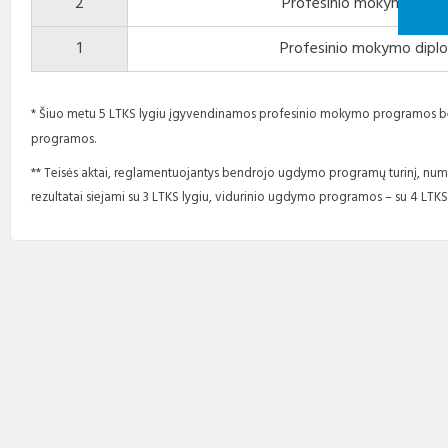
2
Profesinio mokymo dipl
1
Profesinio mokymo dipl
* Šiuo metu 5 LTKS lygiu įgyvendinamos profesinio mokymo programos be
programos.
** Teisės aktai, reglamentuojantys bendrojo ugdymo programų turinį, n
rezultatai siejami su 3 LTKS lygiu, vidurinio ugdymo programos – su 4 LTKS 