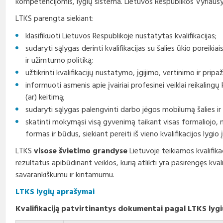
kompetencijomis, lygių sistema. Lietuvos Respublikos Vyriau
Profesinio rengimo
Teisės aktai
Viešieji pirkimai
Direktorius
standartai
LTKS parengta siekiant:
Korupcijos prevencija
Biudžeto vykdymo ataskaitų
Vadovų darbotvarkės
klasifikuoti Lietuvos Respublikoje nustatytas kvalifikacijas;
rinkiniai
sudaryti sąlygas derinti kvalifikacijas su šalies ūkio poreikia
Nuorodos
Kontaktai
ir užimtumo politiką;
Finansinių ataskaitų rinkiniai
užtikrinti kvalifikacijų nustatymo, įgijimo, vertinimo ir pri
Interneto svetainės atitikties
Tarybos, komisijos ir
informuoti asmenis apie įvairiai profesinei veiklai reikalingų kv
paraiška
Paskatinimai ir
komitetai
apdovanojimai
(ar) keitimą;
sudaryti sąlygas palengvinti darbo jėgos mobilumą šalies ir
Darbo užmokestis
skatinti mokymąsi visą gyvenimą taikant visas formaliojo,
formas ir būdus, siekiant pereiti iš vieno kvalifikacijos lygio į
Konkursai
LTKS
visose švietimo grandyse
Lietuvoje teikiamos kvalifika
Karjera
rezultatus apibūdinant veiklos, kurią atlikti yra pasirengęs kva
savarankiškumu ir kintamumu.
Tarnybiniai automobiliai
LTKS lygių aprašymai
Kvalifikaciją patvirtinantys dokumentai pagal LTKS lygi