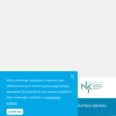
Mūsų svetainėje naudojami slapukai, kad
užtikrintume jums teikiamų paslaugų kokybę.
Išjungdami šį pranešimą arba toliau naršydami
šioje svetainėje sutinkate su
privatumo
politika.
KVALIFIKACIJŲ IR PROFESINIO MOKYMO PLĖTROS CENTRAS
Biudžetinė įstaiga
SUPRATAU