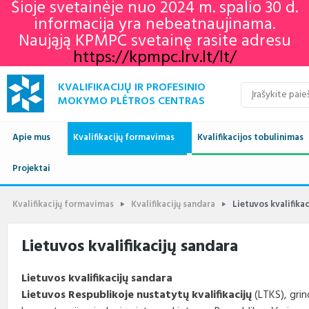
Šioje svetainėje nuo 2024 m. spalio 30 d.
informacija yra nebeatnaujinama.
Naująją KPMPC svetainę rasite adresu
https://kpmpc.lrv.lt/lt/
KVALIFIKACIJŲ IR PROFESINIO
MOKYMO PLĖTROS CENTRAS
Apie mus
Kvalifikacijų formavimas
Kvalifikacijos tobulinimas
Naujienos
Projektai
Kvalifikacijų sandara
Europos profesinių gebėjimų
Aktualu
Lietuvos kvalifikaci
savaitė 2022
Apie mus
Vykdomi projektai
Standartai
Istorija
Renginių kalendorius
Europos kvalifikaci
Profesiniai standar
Kvalifikacijų formavimas
Kvalifikacijų sandara
Lietuvos kvalifika
KPMPC naujienlaiškių
archyvas
Administracinė informacija
Įgyvendinti projektai
Sektoriniai profesiniai komitetai
Veiklos sritys
Informacija apie įvykusius
LTKS ir EKS susieji
Rengiami ir atnauji
Lietuvos kvalifikacijų sandara
renginius
standartai
Struktūra ir kontaktai
Naudingos nuorodos
Nuostatai
Klientų aptarnavimas
LTKS ir EKS susieji
Informacija standar
Lietuvos kvalifikacijų sandara
rengėjams
Paslaugos
Terminų žodynas
Planavimo dokumentai
Struktūra
Lietuvos Respublikoje nustatytų kvalifikacijų
(LTKS), grin