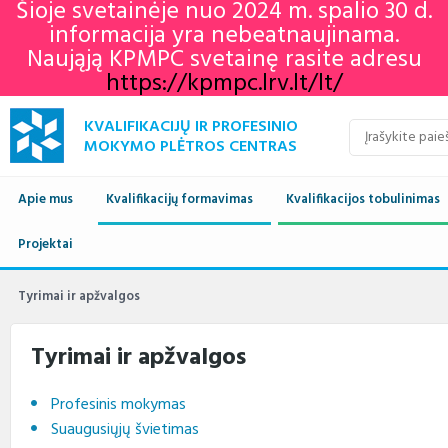
Šioje svetainėje nuo 2024 m. spalio 30 d.
informacija yra nebeatnaujinama.
Naująją KPMPC svetainę rasite adresu
https://kpmpc.lrv.lt/lt/
KVALIFIKACIJŲ IR PROFESINIO
MOKYMO PLĖTROS CENTRAS
Apie mus
Kvalifikacijų formavimas
Kvalifikacijos tobulinimas
Naujienos
Projektai
Kvalifikacijų sandara
Europos profesinių gebėjimų
Aktualu
Lietuvos kvalifikaci
savaitė 2022
Apie mus
Vykdomi projektai
Standartai
Istorija
Renginių kalendorius
Europos kvalifikaci
Profesiniai standar
Tyrimai ir apžvalgos
KPMPC naujienlaiškių
archyvas
Administracinė informacija
Įgyvendinti projektai
Sektoriniai profesiniai komitetai
Veiklos sritys
Informacija apie įvykusius
LTKS ir EKS susieji
Rengiami ir atnauji
Tyrimai ir apžvalgos
renginius
standartai
Struktūra ir kontaktai
Naudingos nuorodos
Nuostatai
Klientų aptarnavimas
LTKS ir EKS susieji
Informacija standar
Profesinis mokymas
rengėjams
Paslaugos
Terminų žodynas
Planavimo dokumentai
Struktūra
Suaugusiųjų švietimas