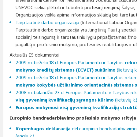
International Centre for Technical and Vocational Educatio
UNEVOC siekia plėtoti ir tobulinti profesinį rengimą šalyse,
Organizacijos veikla apima informacijos sklaidą bei tarptau
Tarptautinė darbo organizacija
(International Labour Organ
Tarptautinė darbo organizacija yra Jungtinių Tautų speciali
socialinį teisingumą ir tarptautiniu lygiu pripažįstamas žmo
pagalbą ir profesinio mokymo, profesinės reabilitacijos ir u
Aktualūs ES dokumentai
2009 m. birželio 18 d. Europos Parlamento ir Tarybos
rekom
mokymo kreditų sistemos (ECVET) sukūrimo
(lietuvių k
2009 m. birželio 18 d. Europos Parlamento ir Tarybos reko
mokymo kokybės užtikrinimo orientacinės sistemos 
2008 m. balandžio 23 d. Europos Parlamento ir Tarybos r
visą gyvenimą kvalifikacijų sąrangos kūrimo
(lietuvių k.
Europos mokymosi visą gyvenimą kvalifikacijų strukt
Europinio bendradarbiavimo profesinio mokymo srityje 
Kopenhagos deklaracija
dėl europinio bendradarbiavimo
(anglų k.)