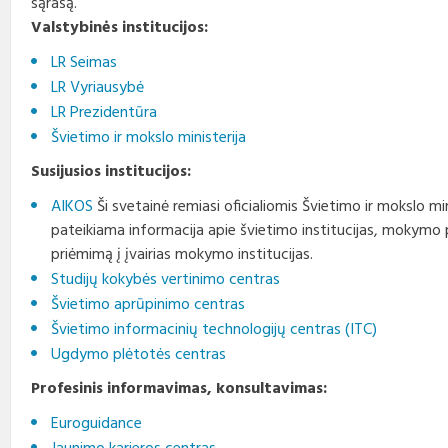
sąrašą.
Profesinio rengimo
Teisės aktai
Viešieji pirkimai
Direktorius
standartai
Valstybinės institucijos:
LR Seimas
Korupcijos prevencija
Biudžeto vykdymo ataskaitų
Vadovų darbotvarkės
rinkiniai
LR Vyriausybė
LR Prezidentūra
Nuorodos
Kontaktai
Finansinių ataskaitų rinkiniai
Švietimo ir mokslo ministerija
Interneto svetainės atitikties
Tarybos, komisijos ir
Susijusios institucijos:
paraiška
Paskatinimai ir
komitetai
apdovanojimai
AIKOS
Ši svetainė remiasi oficialiomis Švietimo ir mokslo m
pateikiama informacija apie švietimo institucijas, mokymo p
Darbo užmokestis
priėmimą į įvairias mokymo institucijas.
Konkursai
Studijų kokybės vertinimo centras
Švietimo aprūpinimo centras
Karjera
Švietimo informacinių technologijų centras (ITC)
Ugdymo plėtotės centras
Tarnybiniai automobiliai
Profesinis informavimas, konsultavimas:
Euroguidance