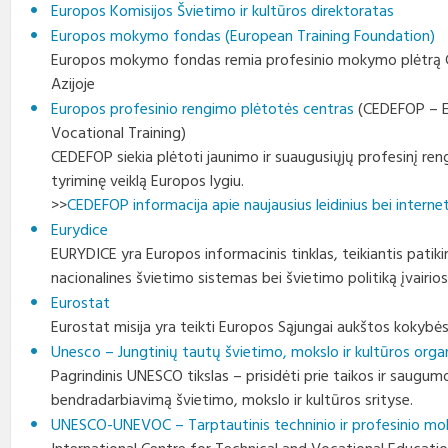
Europos Komisijos Švietimo ir kultūros direktoratas
Europos mokymo fondas (European Training Foundation)
Europos mokymo fondas remia profesinio mokymo plėtrą Cen
Azijoje
Europos profesinio rengimo plėtotės centras
(CEDEFOP – E
Vocational Training)
CEDEFOP siekia plėtoti jaunimo ir suaugusiųjų profesinį re
tyriminę veiklą Europos lygiu.
>>
CEDEFOP informacija apie naujausius leidinius bei inter
Eurydice
EURYDICE yra Europos informacinis tinklas, teikiantis patik
nacionalines švietimo sistemas bei švietimo politiką įvairios
Eurostat
Eurostat misija yra teikti Europos Sąjungai aukštos kokybės
Unesco – Jungtinių tautų švietimo, mokslo ir kultūros organ
Pagrindinis UNESCO tikslas – prisidėti prie taikos ir saugum
bendradarbiavimą švietimo, mokslo ir kultūros srityse.
UNESCO-UNEVOC – Tarptautinis techninio ir profesinio m