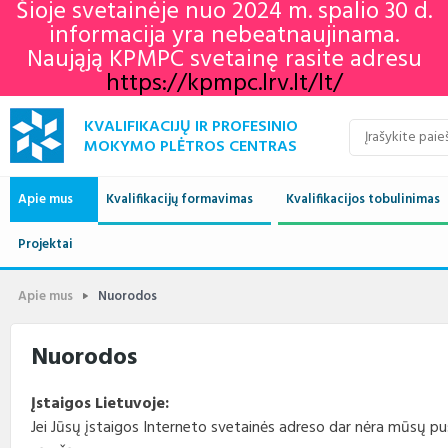
Šioje svetainėje nuo 2024 m. spalio 30 d.
informacija yra nebeatnaujinama.
Naująją KPMPC svetainę rasite adresu
https://kpmpc.lrv.lt/lt/
KVALIFIKACIJŲ IR PROFESINIO
MOKYMO PLĖTROS CENTRAS
Apie mus
Kvalifikacijų formavimas
Kvalifikacijos tobulinimas
Naujienos
Projektai
Kvalifikacijų sandara
Europos profesinių gebėjimų
Aktualu
Lietuvos kvalifikaci
savaitė 2022
Apie mus
Vykdomi projektai
Standartai
Istorija
Renginių kalendorius
Europos kvalifikaci
Profesiniai standar
Apie mus
Nuorodos
KPMPC naujienlaiškių
archyvas
Administracinė informacija
Įgyvendinti projektai
Sektoriniai profesiniai komitetai
Veiklos sritys
Informacija apie įvykusius
LTKS ir EKS susieji
Rengiami ir atnauji
Nuorodos
renginius
standartai
Struktūra ir kontaktai
Naudingos nuorodos
Nuostatai
Klientų aptarnavimas
LTKS ir EKS susieji
Informacija standar
Įstaigos Lietuvoje:
rengėjams
Paslaugos
Terminų žodynas
Planavimo dokumentai
Struktūra
Jei Jūsų įstaigos Interneto svetainės adreso dar nėra mūsų pusla