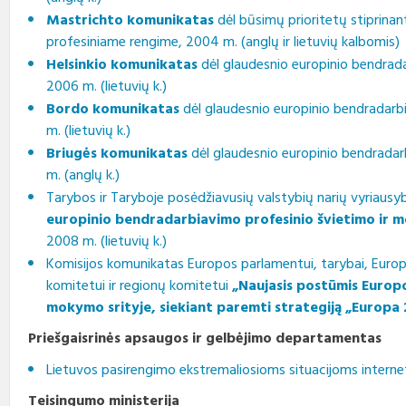
Mastrichto komunikatas
dėl būsimų prioritetų stiprina
profesiniame rengime, 2004 m. (anglų ir lietuvių kalbomis)
Helsinkio komunikatas
dėl glaudesnio europinio bendrad
2006 m. (lietuvių k.)
Bordo komunikatas
dėl glaudesnio europinio bendradarb
m. (lietuvių k.)
Briugės komunikatas
dėl glaudesnio europinio bendradar
m. (anglų k.)
Tarybos ir Taryboje posėdžiavusių valstybių narių vyriaus
europinio bendradarbiavimo profesinio švietimo ir mo
2008 m. (lietuvių k.)
Komisijos komunikatas Europos parlamentui, tarybai, Europo
komitetui ir regionų komitetui
„Naujasis postūmis Europ
mokymo srityje, siekiant paremti strategiją „Europa
Priešgaisrinės apsaugos ir gelbėjimo departamentas
Lietuvos pasirengimo ekstremaliosioms situacijoms interne
Teisingumo ministerija