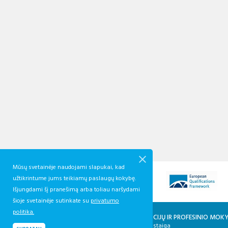
Mūsų svetainėje naudojami slapukai, kad
užtikrintume jums teikiamų paslaugų kokybę.
Išjungdami šį pranešimą arba toliau naršydami
šioje svetainėje sutinkate su
privatumo
politika.
KVALIFIKACIJŲ IR PROFESINIO MO
Biudžetinė įstaiga