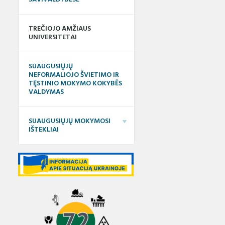
as
etencijų vertinimo
DUK
patirties bankas
karaščiai
ymosi ištekliai
Elektroninė neformaliojo
Teorinių ir praktinių užduočių
TREČIOJO AMŽIAUS
etencijų vertinimo
mokymosi biblioteka
sąsiuviniai
UNIVERSITETAI
ymo instrukcijos
 savišvietos
etencijų,
Suaugusiųjų mokymosi
Apibendrinta informacija
štuoju mokslu,
nių registras ir KELTAS
informacinė sistema (SMIS)
apie mokymo(si) išteklius
SUAUGUSIŲJŲ
ipažinimo
NEFORMALIOJO ŠVIETIMO IR
pai
TĘSTINIO MOKYMO KOKYBĖS
iacijų teikimas
Leidiniai
VALDYMAS
El. žurnalas „Suaugusiųjų
švietimas“
SUAUGUSIŲJŲ MOKYMOSI
IŠTEKLIAI