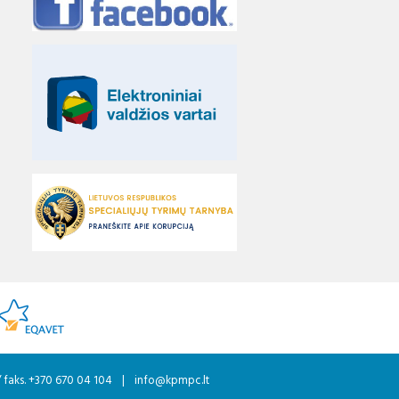
/ faks. +370 670 04 104
|
info@kpmpc.lt