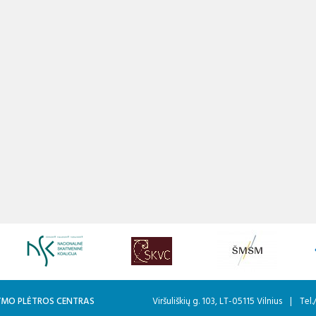
KYMO PLĖTROS CENTRAS
Viršuliškių g. 103, LT-05115 Vilnius
|
Tel.