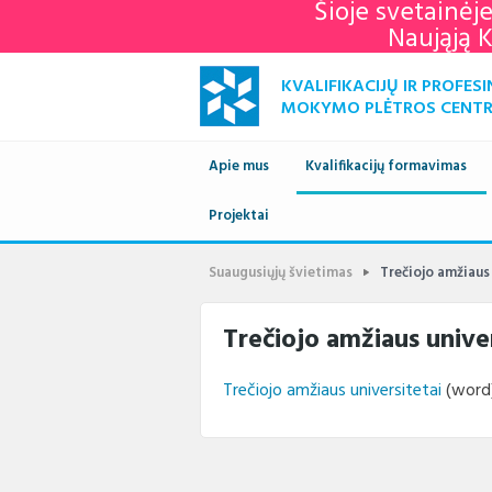
Šioje svetainėj
Naująją 
KVALIFIKACIJŲ IR PROFESI
MOKYMO PLĖTROS CENT
Apie mus
Kvalifikacijų formavimas
Naujienos
Projektai
Kvalifikacijų sandara
Europ
savai
Apie mus
Vykdomi projektai
Standartai
Istori
Suaugusiųjų švietimas
Trečiojo amžiaus 
KPMPC
archy
Administracinė informacija
Įgyvendinti projektai
Sektoriniai profesiniai komi
Veiklo
Trečiojo amžiaus univer
Struktūra ir kontaktai
Naudingos nuorodos
Nuost
Klien
Trečiojo amžiaus universitetai
(word
Paslaugos
Terminų žodynas
Plana
Struk
Teisės aktai
Viešie
Direk