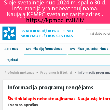
Šioje svetainėje nuo 2024 m. spalio 30 d.
informacija yra nebeatnaujinama.
Naująją KPMPC svetainę rasite adresu
https://kpmpc.lrv.lt/lt/
KVALIFIKACIJŲ IR PROFESINIO
MOKYMO PLĖTROS CENTRAS
Apie mus
Kvalifikacijų formavimas
Kvalifikacijos tobulinimas
Naujienos
Projektai
Kvalifikacijų sandara
Europos profesinių gebėjimų
Aktualu
Lietuvos kvalifikaci
savaitė 2022
Apie mus
Vykdomi projektai
Standartai
Istorija
Renginių kalendorius
Europos kvalifikaci
Profesiniai standar
Profesinis mokymas
Programos ir ištekliai
Informacija program
KPMPC naujienlaiškių
archyvas
Administracinė informacija
Įgyvendinti projektai
Sektoriniai profesiniai komitetai
Veiklos sritys
Informacija apie įvykusius
LTKS ir EKS susieji
Rengiami ir atnauji
Informacija programų rengėjams
renginius
standartai
Struktūra ir kontaktai
Naudingos nuorodos
Nuostatai
Klientų aptarnavimas
LTKS ir EKS susieji
Informacija standar
Šis tinklalapis nebeatnaujinamas. Naujausią infor
rengėjams
Paslaugos
Terminų žodynas
Planavimo dokumentai
Struktūra
Tvarkos aprašas