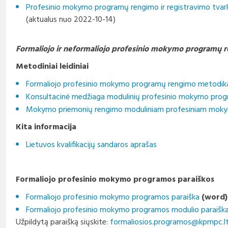
Profesinio rengimo
Profesinio mokymo programų rengimo ir registravimo tvar
Teisės aktai
Viešieji pirkimai
Direktorius
standartai
(aktualus nuo 2022-10-14)
Korupcijos prevencija
Biudžeto vykdymo ataskaitų
Vadovų darbotvarkės
rinkiniai
Formaliojo ir neformaliojo profesinio mokymo programų 
Nuorodos
Kontaktai
Finansinių ataskaitų rinkiniai
Metodiniai leidiniai
Interneto svetainės atitikties
Tarybos, komisijos ir
Formaliojo profesinio mokymo programų rengimo metodika
paraiška
Paskatinimai ir
komitetai
apdovanojimai
Konsultacinė medžiaga modulinių profesinio mokymo pro
Mokymo priemonių rengimo moduliniam profesiniam mokym
Darbo užmokestis
Kita informacija
Konkursai
Lietuvos kvalifikacijų sandaros aprašas
Karjera
Formaliojo profesinio mokymo programos paraiškos
Tarnybiniai automobiliai
Formaliojo profesinio mokymo programos paraiška
(word)
Formaliojo profesinio mokymo programos modulio paraišk
Užpildytą paraišką siųskite:
formaliosios.programos@kpmpc.l