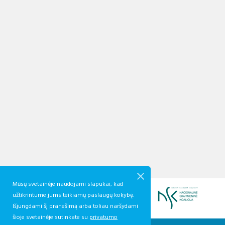
Mūsų svetainėje naudojami slapukai, kad
užtikrintume jums teikiamų paslaugų kokybę.
Išjungdami šį pranešimą arba toliau naršydami
šioje svetainėje sutinkate su
privatumo