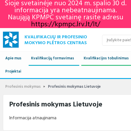
Šioje svetainėje nuo 2024 m. spalio 30 d.
informacija yra nebeatnaujinama.
Naująją KPMPC svetainę rasite adresu
https://kpmpc.lrv.lt/lt/
KVALIFIKACIJŲ IR PROFESINIO
MOKYMO PLĖTROS CENTRAS
Apie mus
Kvalifikacijų formavimas
Kvalifikacijos tobulinimas
Naujienos
Projektai
Kvalifikacijų sandara
Europos profesinių gebėjimų
Aktualu
Lietuvos kvalifikaci
savaitė 2022
Apie mus
Vykdomi projektai
Standartai
Istorija
Renginių kalendorius
Europos kvalifikaci
Profesiniai standar
Profesinis mokymas
Profesinis mokymas Lietuvoje
KPMPC naujienlaiškių
archyvas
Administracinė informacija
Įgyvendinti projektai
Sektoriniai profesiniai komitetai
Veiklos sritys
Informacija apie įvykusius
LTKS ir EKS susieji
Rengiami ir atnauji
Profesinis mokymas Lietuvoje
renginius
standartai
Struktūra ir kontaktai
Naudingos nuorodos
Nuostatai
Klientų aptarnavimas
LTKS ir EKS susieji
Informacija standar
Informacija atnaujinama
rengėjams
Paslaugos
Terminų žodynas
Planavimo dokumentai
Struktūra