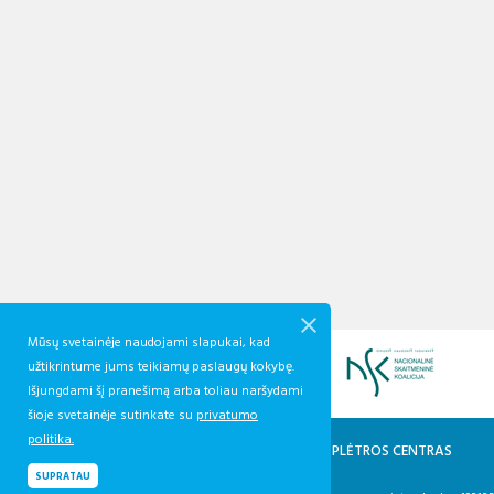
Mūsų svetainėje naudojami slapukai, kad
užtikrintume jums teikiamų paslaugų kokybę.
Išjungdami šį pranešimą arba toliau naršydami
šioje svetainėje sutinkate su
privatumo
politika.
KVALIFIKACIJŲ IR PROFESINIO MOKYMO PLĖTROS CENTRAS
Biudžetinė įstaiga
SUPRATAU