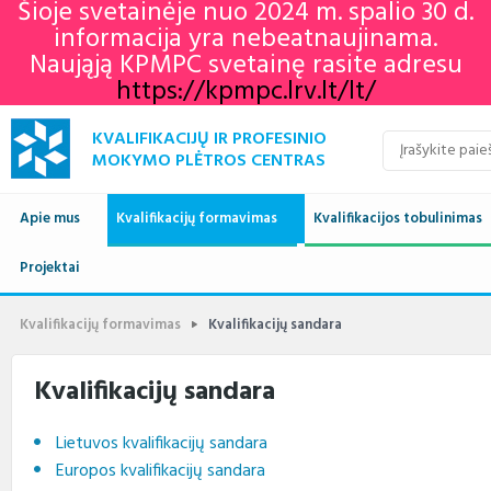
Šioje svetainėje nuo 2024 m. spalio 30 d.
informacija yra nebeatnaujinama.
Naująją KPMPC svetainę rasite adresu
https://kpmpc.lrv.lt/lt/
KVALIFIKACIJŲ IR PROFESINIO
MOKYMO PLĖTROS CENTRAS
Apie mus
Kvalifikacijų formavimas
Kvalifikacijos tobulinimas
Naujienos
Projektai
Kvalifikacijų sandara
Europos profesinių gebėjimų
Aktualu
Lietuvos kvalifikaci
savaitė 2022
Apie mus
Vykdomi projektai
Standartai
Istorija
Renginių kalendorius
Europos kvalifikaci
Profesiniai standar
Kvalifikacijų formavimas
Kvalifikacijų sandara
KPMPC naujienlaiškių
archyvas
Administracinė informacija
Įgyvendinti projektai
Sektoriniai profesiniai komitetai
Veiklos sritys
Informacija apie įvykusius
LTKS ir EKS susieji
Rengiami ir atnauji
Kvalifikacijų sandara
renginius
standartai
Struktūra ir kontaktai
Naudingos nuorodos
Nuostatai
Klientų aptarnavimas
LTKS ir EKS susieji
Informacija standar
Lietuvos kvalifikacijų sandara
rengėjams
Paslaugos
Terminų žodynas
Planavimo dokumentai
Struktūra
Europos kvalifikacijų sandara