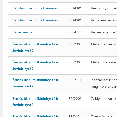
Viešųjų ryšių va
Verslas ir administravimas
S534201
Vizualinės rekl
Verslas ir administravimas
S334201
Veterinarijos fe
Veterinarija
S564001
Miško darbinink
Žemės ūkis, miškininkystė ir
S362303
žuvininkystė
Miško ūkio inžin
Žemės ūkis, miškininkystė ir
S562302
žuvininkystė
Žemės ūkis, miškininkystė ir
S562103
Plantacinės ir n
žuvininkystė
rengimo standar
Želdynų dizaino 
Žemės ūkis, miškininkystė ir
S562201
žuvininkystė
Žemės ūkio gamy
Žemės ūkis, miškininkystė ir
S362101