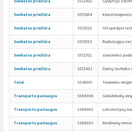
Gydytojo odont
Sveikatos priežiūra
S572402
Kineziterapeuto
Sveikatos priežiūra
S572604
Ortopedijos tec
Sveikatos priežiūra
S572502
Radiologijos te
Sveikatos priežiūra
S572503
Vaistininko padė
Sveikatos priežiūra
S572702
Dantų techniko 
Sveikatos priežiūra
S572403
Teisininko rengi
Teisė
S538001
Geležinkelių eks
Transporto paslaugos
S584006
Lokomotyvų maši
Transporto paslaugos
S384002
Riedmenų remont
Transporto paslaugos
S384003