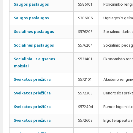
Policininko reng
Saugos paslaugos
S586101
Ugniagesio gelb
Saugos paslaugos
S386106
Socialinio darb
Socialinės paslaugos
S576203
Socialinio peda
Socialinės paslaugos
S576204
Ekonomisto ren
Socialiniai ir elgsenos
S531401
mokslai
Akušerio rengim
Sveikatos priežiūra
S572101
Bendrosios prak
Sveikatos priežiūra
S572303
Burnos higienist
Sveikatos priežiūra
S572404
Ergoterapeuto r
Sveikatos priežiūra
S572603