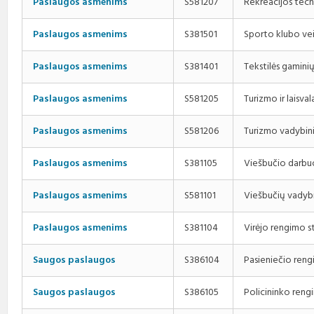
Rekreacijos tec
Paslaugos asmenims
S581207
Sporto klubo vei
Paslaugos asmenims
S381501
Tekstilės gamini
Paslaugos asmenims
S381401
Turizmo ir laisv
Paslaugos asmenims
S581205
Turizmo vadybin
Paslaugos asmenims
S581206
Viešbučio darbu
Paslaugos asmenims
S381105
Viešbučių vadyb
Paslaugos asmenims
S581101
Virėjo rengimo s
Paslaugos asmenims
S381104
Pasieniečio ren
Saugos paslaugos
S386104
Policininko reng
Saugos paslaugos
S386105