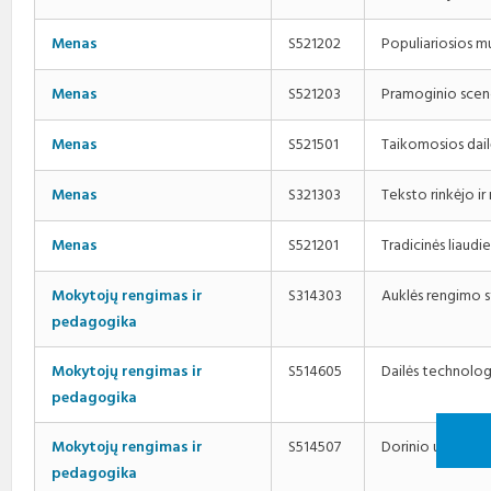
Populiariosios m
Menas
S521202
Pramoginio scen
Menas
S521203
Taikomosios dail
Menas
S521501
Teksto rinkėjo 
Menas
S321303
Tradicinės liaud
Menas
S521201
Auklės rengimo 
Mokytojų rengimas ir
S314303
pedagogika
Dailės technolo
Mokytojų rengimas ir
S514605
pedagogika
Dorinio ugdymo 
Mokytojų rengimas ir
S514507
pedagogika