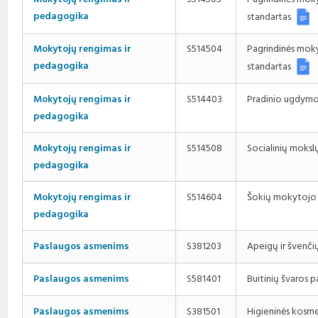
pedagogika
standartas
Mokytojų rengimas ir
S514504
Pagrindinės mok
pedagogika
standartas
Pradinio ugdym
Mokytojų rengimas ir
S514403
pedagogika
Socialinių moks
Mokytojų rengimas ir
S514508
pedagogika
Šokių mokytojo 
Mokytojų rengimas ir
S514604
pedagogika
Apeigų ir švenči
Paslaugos asmenims
S381203
Buitinių švaros
Paslaugos asmenims
S581401
Higieninės kosm
Paslaugos asmenims
S381501