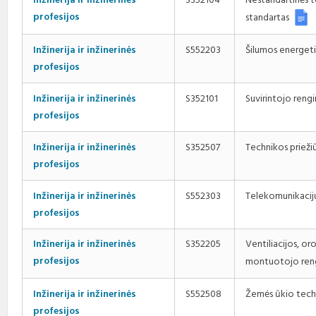
Inžinerija ir inžinerinės
S352104
Nestandartinės 
profesijos
standartas
Šilumos energeti
Inžinerija ir inžinerinės
S552203
profesijos
Suvirintojo reng
Inžinerija ir inžinerinės
S352101
profesijos
Technikos prieži
Inžinerija ir inžinerinės
S352507
profesijos
Telekomunikacijų
Inžinerija ir inžinerinės
S552303
profesijos
Inžinerija ir inžinerinės
S352205
Ventiliacijos, o
profesijos
montuotojo ren
Žemės ūkio techn
Inžinerija ir inžinerinės
S552508
profesijos