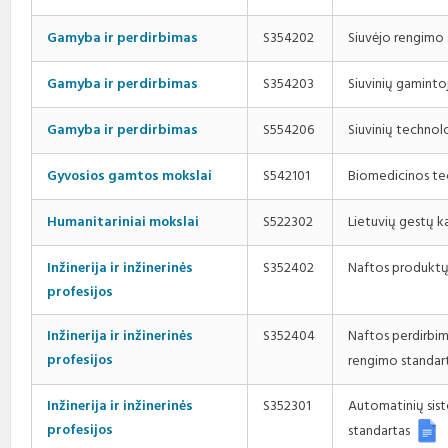
Siuvėjo rengimo
Gamyba ir perdirbimas
S354202
Siuvinių gamint
Gamyba ir perdirbimas
S354203
Siuvinių techno
Gamyba ir perdirbimas
S554206
Biomedicinos te
Gyvosios gamtos mokslai
S542101
Lietuvių gestų k
Humanitariniai mokslai
S522302
Naftos produktų
Inžinerija ir inžinerinės
S352402
profesijos
Inžinerija ir inžinerinės
S352404
Naftos perdirbim
profesijos
rengimo standar
Inžinerija ir inžinerinės
S352301
Automatinių sis
profesijos
standartas