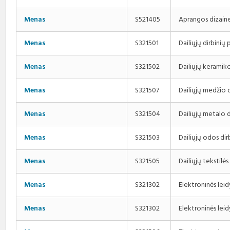
Aprangos dizain
Menas
S521405
Dailiųjų dirbini
Menas
S321501
Dailiųjų keramik
Menas
S321502
Dailiųjų medžio 
Menas
S321507
Dailiųjų metalo 
Menas
S321504
Dailiųjų odos di
Menas
S321503
Dailiųjų tekstil
Menas
S321505
Elektroninės le
Menas
S321302
Elektroninės le
Menas
S321302