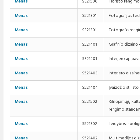
Floristo rengimo
Menas
S321506
Fotografijos te
Menas
S521301
Fotografo rengi
Menas
S321301
Grafinio dizaino
Menas
S521401
Interjero apipav
Menas
S321401
Interjero dizain
Menas
S521403
Įvaizdžio stilist
Menas
S521404
Menas
S521502
Kilnojamųjų kult
rengimo standar
Leidybos ir poli
Menas
S521302
Multimedijos diz
Menas
S521402