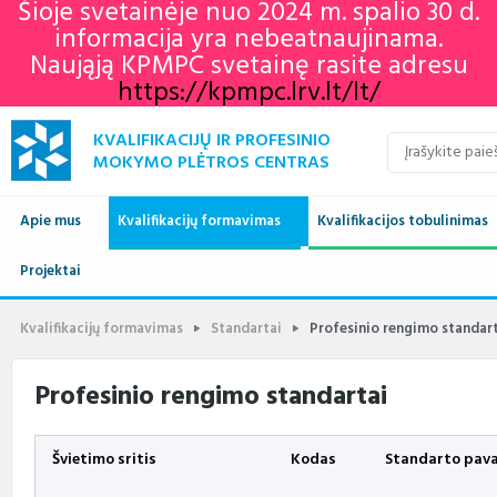
Šioje svetainėje nuo 2024 m. spalio 30 d.
informacija yra nebeatnaujinama.
Naująją KPMPC svetainę rasite adresu
https://kpmpc.lrv.lt/lt/
KVALIFIKACIJŲ IR PROFESINIO
MOKYMO PLĖTROS CENTRAS
Apie mus
Kvalifikacijų formavimas
Kvalifikacijos tobulinimas
Naujienos
Projektai
Kvalifikacijų sandara
Europos profesinių gebėjimų
Aktualu
Lietuvos kvalifikaci
savaitė 2022
Apie mus
Vykdomi projektai
Standartai
Istorija
Renginių kalendorius
Europos kvalifikaci
Profesiniai standar
Kvalifikacijų formavimas
Standartai
Profesinio rengimo standar
KPMPC naujienlaiškių
archyvas
Administracinė informacija
Įgyvendinti projektai
Sektoriniai profesiniai komitetai
Veiklos sritys
Informacija apie įvykusius
LTKS ir EKS susieji
Rengiami ir atnauji
Profesinio rengimo standartai
renginius
standartai
Struktūra ir kontaktai
Naudingos nuorodos
Nuostatai
Klientų aptarnavimas
LTKS ir EKS susieji
Informacija standar
rengėjams
Švietimo sritis
Kodas
Standarto pav
Paslaugos
Terminų žodynas
Planavimo dokumentai
Struktūra