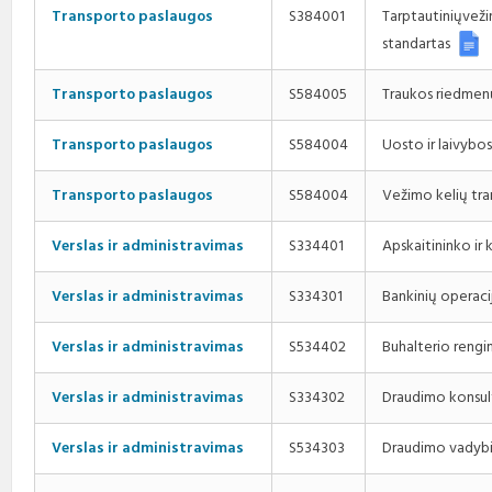
Transporto paslaugos
S384001
Tarptautiniųvež
standartas
Traukos riedmenų
Transporto paslaugos
S584005
Uosto ir laivybo
Transporto paslaugos
S584004
Vežimo kelių tr
Transporto paslaugos
S584004
Apskaitininko ir
Verslas ir administravimas
S334401
Bankinių operaci
Verslas ir administravimas
S334301
Buhalterio reng
Verslas ir administravimas
S534402
Draudimo konsul
Verslas ir administravimas
S334302
Draudimo vadybi
Verslas ir administravimas
S534303