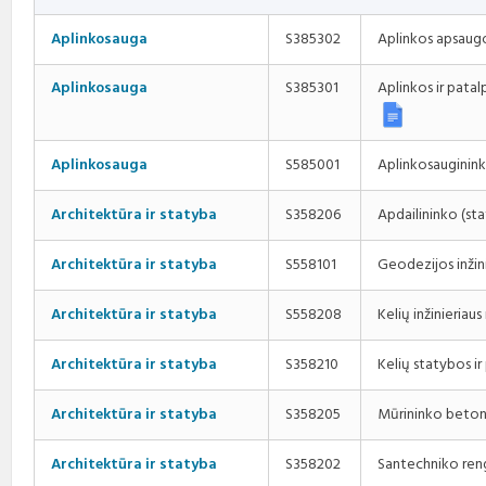
Profesinio rengimo
Teisės aktai
Viešieji pirkimai
Direktorius
standartai
Aplinkos apsaug
Aplinkosauga
S385302
Korupcijos prevencija
Biudžeto vykdymo ataskaitų
Vadovų darbotvarkės
Aplinkosauga
S385301
Aplinkos ir pata
rinkiniai
Nuorodos
Kontaktai
Finansinių ataskaitų rinkiniai
Aplinkosauginin
Aplinkosauga
S585001
Interneto svetainės atitikties
Tarybos, komisijos ir
paraiška
Paskatinimai ir
komitetai
apdovanojimai
Apdailininko (st
Architektūra ir statyba
S358206
Darbo užmokestis
Geodezijos inžin
Architektūra ir statyba
S558101
Konkursai
Kelių inžinieriau
Architektūra ir statyba
S558208
Karjera
Kelių statybos i
Architektūra ir statyba
S358210
Tarnybiniai automobiliai
Mūrininko beton
Architektūra ir statyba
S358205
Santechniko ren
Architektūra ir statyba
S358202