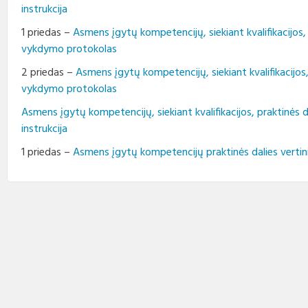
Profesinio rengimo
instrukcija
Teisės aktai
Viešieji pirkimai
Direktorius
standartai
1 priedas –
Asmens įgytų kompetencijų, siekiant kvalifikacijos, 
Korupcijos prevencija
Biudžeto vykdymo ataskaitų
Vadovų darbotvarkės
vykdymo protokolas
rinkiniai
2 priedas –
Asmens įgytų kompetencijų, siekiant kvalifikacijos,
Nuorodos
Kontaktai
Finansinių ataskaitų rinkiniai
vykdymo protokolas
Interneto svetainės atitikties
Tarybos, komisijos ir
Asmens įgytų kompetencijų, siekiant kvalifikacijos, praktinės
paraiška
Paskatinimai ir
komitetai
instrukcija
apdovanojimai
1 priedas –
Asmens įgytų kompetencijų praktinės dalies verti
Darbo užmokestis
Konkursai
Karjera
Tarnybiniai automobiliai