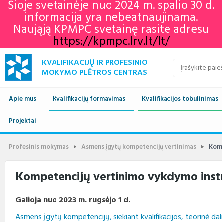
Šioje svetainėje nuo 2024 m. spalio 30 d.
informacija yra nebeatnaujinama.
Naująją KPMPC svetainę rasite adresu
https://kpmpc.lrv.lt/lt/
KVALIFIKACIJŲ IR PROFESINIO
MOKYMO PLĖTROS CENTRAS
Apie mus
Kvalifikacijų formavimas
Kvalifikacijos tobulinimas
Naujienos
Projektai
Kvalifikacijų sandara
Europos profesinių gebėjimų
Aktualu
Lietuvos kvalifikaci
savaitė 2022
Apie mus
Vykdomi projektai
Standartai
Istorija
Renginių kalendorius
Europos kvalifikaci
Profesiniai standar
Profesinis mokymas
Asmens įgytų kompetencijų vertinimas
Komp
KPMPC naujienlaiškių
archyvas
Administracinė informacija
Įgyvendinti projektai
Sektoriniai profesiniai komitetai
Veiklos sritys
Informacija apie įvykusius
LTKS ir EKS susieji
Rengiami ir atnauji
Kompetencijų vertinimo vykdymo instr
renginius
standartai
Struktūra ir kontaktai
Naudingos nuorodos
Nuostatai
Klientų aptarnavimas
LTKS ir EKS susieji
Informacija standar
Galioja nuo 2023 m. rugsėjo 1 d.
rengėjams
Paslaugos
Terminų žodynas
Planavimo dokumentai
Struktūra
Asmens įgytų kompetencijų, siekiant kvalifikacijos, teorinė da