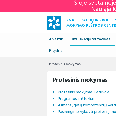
Šioje svetainėj
Naująją 
KVALIFIKACIJŲ IR PROFESI
MOKYMO PLĖTROS CENT
Apie mus
Kvalifikacijų formavimas
Naujienos
Projektai
Kvalifikacijų sandara
Europ
savai
Apie mus
Vykdomi projektai
Standartai
Istori
Profesinis mokymas
KPMPC
archy
Administracinė informacija
Įgyvendinti projektai
Sektoriniai profesiniai komi
Veiklo
Profesinis mokymas
Struktūra ir kontaktai
Naudingos nuorodos
Nuost
Klien
Profesinis mokymas Lietuvoje
Paslaugos
Terminų žodynas
Plana
Struk
Programos ir ištekliai
Asmens įgytų kompetencijų vert
Teisės aktai
Viešie
Direk
Pasirengimo vykdyti profesinį m