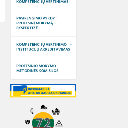
as
etencijų vertinimo
DUK
patirties bankas
KOMPETENCIJŲ VERTINIMAS
karaščiai
ymosi ištekliai
Elektroninė neformaliojo
Teorinių ir praktinių užduočių
etencijų vertinimo
PASIRENGIMO VYKDYTI
mokymosi biblioteka
sąsiuviniai
ymo instrukcijos
PROFESINĮ MOKYMĄ
 savišvietos
EKSPERTIZĖ
etencijų,
Suaugusiųjų mokymosi
Apibendrinta informacija
štuoju mokslu,
nių registras ir KELTAS
informacinė sistema (SMIS)
apie mokymo(si) išteklius
ipažinimo
pai
KOMPETENCIJŲ VERTINIMO
iacijų teikimas
Leidiniai
INSTITUCIJŲ AKREDITAVIMAS
El. žurnalas „Suaugusiųjų
švietimas“
PROFESINIO MOKYMO
METODINĖS KOMISIJOS