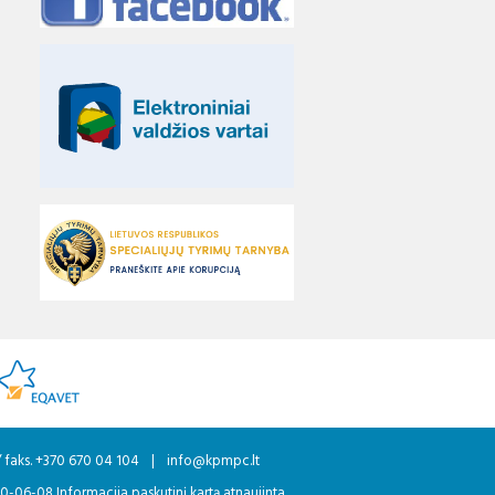
/ faks. +370 670 04 104
|
info@kpmpc.lt
20-06-08 Informacija paskutinį kartą atnaujinta