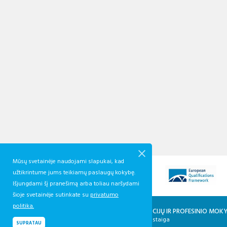
Mūsų svetainėje naudojami slapukai, kad
užtikrintume jums teikiamų paslaugų kokybę.
Išjungdami šį pranešimą arba toliau naršydami
šioje svetainėje sutinkate su
privatumo
politika.
KVALIFIKACIJŲ IR PROFESINIO MO
Biudžetinė įstaiga
SUPRATAU