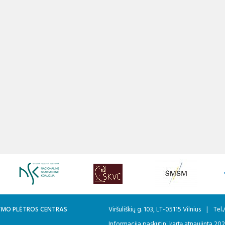
KYMO PLĖTROS CENTRAS
Viršuliškių g. 103, LT-05115 Vilnius
|
Tel.
Informacija paskutinį kartą atnaujinta 20