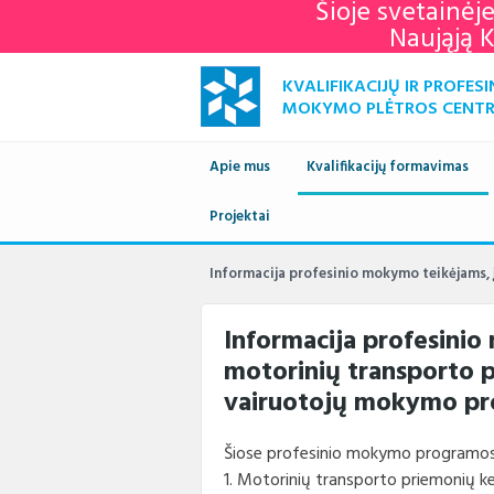
Šioje svetainėj
Naująją 
KVALIFIKACIJŲ IR PROFESI
MOKYMO PLĖTROS CENT
Apie mus
Kvalifikacijų formavimas
Naujienos
Projektai
Kvalifikacijų sandara
Europ
savai
Apie mus
Vykdomi projektai
Standartai
Istori
Informacija profesinio mokymo teikėjams,
KPMPC
archy
Administracinė informacija
Įgyvendinti projektai
Sektoriniai profesiniai komi
Veiklo
Informacija profesini
motorinių transporto p
Struktūra ir kontaktai
Naudingos nuorodos
Nuost
Klien
vairuotojų mokymo p
Paslaugos
Terminų žodynas
Plana
Struk
Šiose profesinio mokymo programos
Teisės aktai
Viešie
Direk
1. Motorinių transporto priemonių k