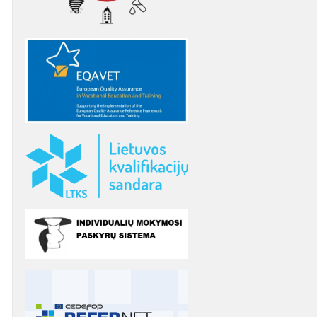
as
etencijų vertinimo
DUK
patirties bankas
karaščiai
ymosi ištekliai
Elektroninė neformaliojo
Teorinių ir praktinių užduočių
etencijų vertinimo
mokymosi biblioteka
sąsiuviniai
ymo instrukcijos
 savišvietos
etencijų,
Suaugusiųjų mokymosi
Apibendrinta informacija
štuoju mokslu,
nių registras ir KELTAS
informacinė sistema (SMIS)
apie mokymo(si) išteklius
ipažinimo
pai
iacijų teikimas
Leidiniai
El. žurnalas „Suaugusiųjų
švietimas“