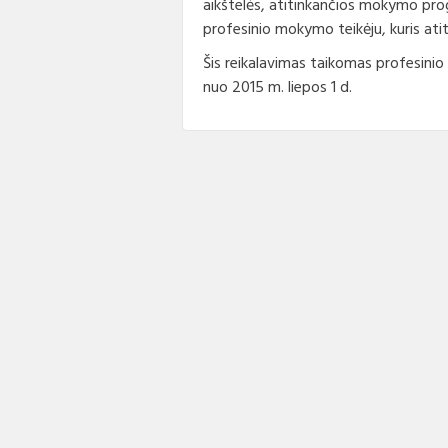
aikštelės, atitinkančios mokymo prog
profesinio mokymo teikėju, kuris atit
Šis reikalavimas taikomas profesin
nuo 2015 m. liepos 1 d.