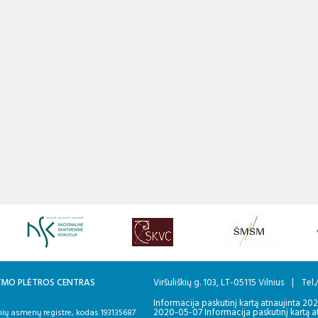
KYMO PLĖTROS CENTRAS
Viršuliškių g. 103, LT-05115 Vilnius
|
Tel.
Informacija paskutinį kartą atnaujinta 20
2020-05-07 Informacija paskutinį kartą a
ių asmenų registre, kodas 193135687