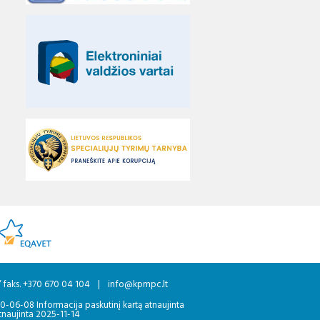
/ faks. +370 670 04 104
|
info@kpmpc.lt
20-06-08 Informacija paskutinį kartą atnaujinta
tnaujinta 2025-11-14