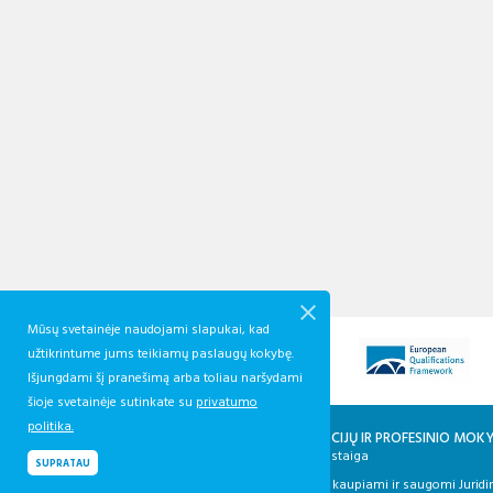
Mūsų svetainėje naudojami slapukai, kad
užtikrintume jums teikiamų paslaugų kokybę.
Išjungdami šį pranešimą arba toliau naršydami
šioje svetainėje sutinkate su
privatumo
politika.
KVALIFIKACIJŲ IR PROFESINIO MO
Biudžetinė įstaiga
SUPRATAU
Duomenys kaupiami ir saugomi Juridin