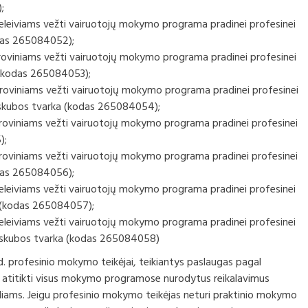
kokybės valdym
Komp
;
eto vykdymo ataskaitų
ų darbotvarkės
Profesinio mokymo metodinės
tvar
eleiviams vežti vairuotojų mokymo programa pradinei profesinei
iai
komisijos
Suaugusiųjų mok
kodas 265084052);
ktai
Komp
inių ataskaitų rinkiniai
vykd
roviniams vežti vairuotojų mokymo programa pradinei profesinei
Neformaliuoju ir
ti (kodas 265084053);
os, komisijos ir
būdu įgytų komp
tinimai ir
etai
susijusių su auk
Moki
roviniams vežti vairuotojų mokymo programa pradinei profesinei
anojimai
vertinimo ir pr
sti skubos tvarka (kodas 265084054);
bendrieji princi
Apel
roviniams vežti vairuotojų mokymo programa pradinei profesinei
 užmokestis
);
roviniams vežti vairuotojų mokymo programa pradinei profesinei
rsai
kodas 265084056);
eleiviams vežti vairuotojų mokymo programa pradinei profesinei
ra
sti (kodas 265084057);
biniai automobiliai
eleiviams vežti vairuotojų mokymo programa pradinei profesinei
ėsti skubos tvarka (kodas 265084058)
d. profesinio mokymo teikėjai, teikiantys paslaugas pagal
 atitikti visus mokymo programose nurodytus reikalavimus
kliams. Jeigu profesinio mokymo teikėjas neturi praktinio mokymo