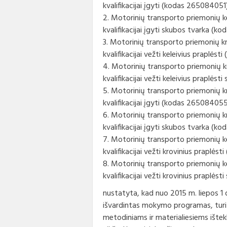
kvalifikacijai įgyti (kodas 265084051)
Korupcijos prevencija
Biudž
Vadov
2. Motorinių transporto priemonių k
rinkin
kvalifikacijai įgyti skubos tvarka (
Nuorodos
Konta
Finans
3. Motorinių transporto priemonių k
kvalifikacijai vežti keleivius praplės
Interneto svetainės atitikties
Taryb
paraiška
Paska
komit
4. Motorinių transporto priemonių k
apdov
kvalifikacijai vežti keleivius praplė
5. Motorinių transporto priemonių k
Darbo
kvalifikacijai įgyti (kodas 265084055
6. Motorinių transporto priemonių k
Konku
kvalifikacijai įgyti skubos tvarka (
7. Motorinių transporto priemonių k
Karje
kvalifikacijai vežti krovinius praplė
Tarny
8. Motorinių transporto priemonių k
kvalifikacijai vežti krovinius prapl
nustatyta, kad nuo 2015 m. liepos 1 
išvardintas mokymo programas, turi
metodiniams ir materialiesiems ište