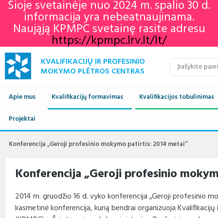
Šioje svetainėje nuo 2024 m. spalio 30 d.
informacija yra nebeatnaujinama.
Naująją KPMPC svetainę rasite adresu
https://kpmpc.lrv.lt/lt/
KVALIFIKACIJŲ IR PROFESINIO
MOKYMO PLĖTROS CENTRAS
Apie mus
Kvalifikacijų formavimas
Kvalifikacijos tobulinimas
Naujienos
Projektai
Kvalifikacijų sandara
Europos profesinių gebėjimų
Aktualu
Lietuvos kvalifikaci
savaitė 2022
Apie mus
Vykdomi projektai
Standartai
Istorija
Renginių kalendorius
Europos kvalifikaci
Profesiniai standar
Konferencija „Geroji profesinio mokymo patirtis: 2014 metai“
KPMPC naujienlaiškių
archyvas
Administracinė informacija
Įgyvendinti projektai
Sektoriniai profesiniai komitetai
Veiklos sritys
Informacija apie įvykusius
LTKS ir EKS susieji
Rengiami ir atnauji
Konferencija „Geroji profesinio mokymo
renginius
standartai
Struktūra ir kontaktai
Naudingos nuorodos
Nuostatai
Klientų aptarnavimas
LTKS ir EKS susieji
Informacija standar
2014 m. gruodžio 16 d. vyko konferencija „Geroji profesinio mo
rengėjams
Paslaugos
Terminų žodynas
Planavimo dokumentai
Struktūra
kasmetinė konferencija, kurią bendrai organizuoja Kvalifikacij