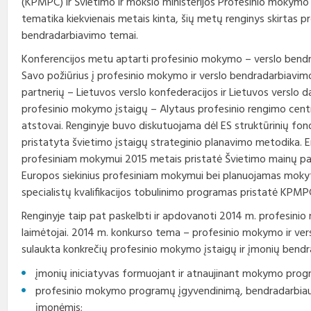
(KPMPC) ir Švietimo ir mokslo ministerijos Profesinio mokymo i
Profesinio rengimo
Teisės aktai
Viešieji pirkimai
Direktorius
standartai
tematika kiekvienais metais kinta, šių metų renginys skirtas p
bendradarbiavimo temai.
Korupcijos prevencija
Biudžeto vykdymo ataskaitų
Vadovų darbotvarkės
rinkiniai
Konferencijos metu aptarti profesinio mokymo – verslo bendra
Savo požiūrius į profesinio mokymo ir verslo bendradarbiavimo s
Nuorodos
Kontaktai
Finansinių ataskaitų rinkiniai
partnerių – Lietuvos verslo konfederacijos ir Lietuvos verslo 
profesinio mokymo įstaigų – Alytaus profesinio rengimo centro
Interneto svetainės atitikties
Tarybos, komisijos ir
paraiška
Paskatinimai ir
komitetai
atstovai. Renginyje buvo diskutuojama dėl ES struktūrinių fo
apdovanojimai
pristatyta švietimo įstaigų strateginio planavimo metodika.
profesiniam mokymui 2015 metais pristatė Švietimo mainų 
Darbo užmokestis
Europos siekinius profesiniam mokymui bei planuojamas mokyto
specialistų kvalifikacijos tobulinimo programas pristatė KPMP
Konkursai
Renginyje taip pat paskelbti ir apdovanoti 2014 m. profesini
Karjera
laimėtojai. 2014 m. konkurso tema – profesinio mokymo ir ve
sulaukta konkrečių profesinio mokymo įstaigų ir įmonių bend
Tarnybiniai automobiliai
įmonių iniciatyvas formuojant ir atnaujinant mokymo progr
profesinio mokymo programų įgyvendinimą, bendradarbiauj
įmonėmis;