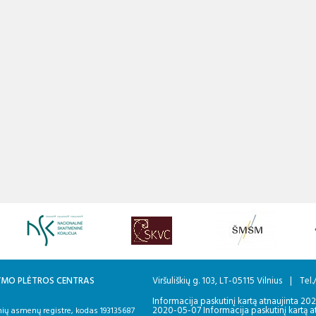
KYMO PLĖTROS CENTRAS
Viršuliškių g. 103, LT-05115 Vilnius
|
Tel.
Informacija paskutinį kartą atnaujinta 20
2020-05-07 Informacija paskutinį kartą a
ių asmenų registre, kodas 193135687