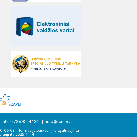
/ faks. +370 670 04 104
|
info@kpmpc.lt
20-06-08 Informacija paskutinį kartą atnaujinta
tnaujinta 2025-11-14