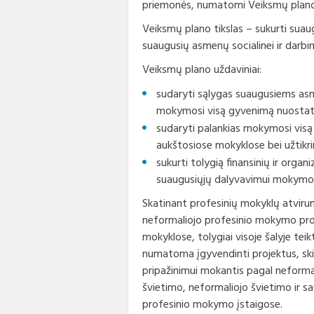
priemonės, numatomi Veiksmų plano r
Korupcijos prevencija
Biudž
Vadov
rinkin
Veiksmų plano tikslas – sukurti sua
Nuorodos
suaugusių asmenų socialinei ir darbin
Konta
Finans
Veiksmų plano uždaviniai:
Interneto svetainės atitikties
Taryb
paraiška
Paska
komit
sudaryti sąlygas suaugusiems asm
apdov
mokymosi visą gyvenimą nuostatas
sudaryti palankias mokymosi visą
Darbo
aukštosiose mokyklose bei užtikri
Konku
sukurti tolygią finansinių ir orga
suaugusiųjų dalyvavimui mokymos
Karje
Skatinant profesinių mokyklų atvir
neformaliojo profesinio mokymo pro
Tarny
mokyklose, tolygiai visoje šalyje te
numatoma įgyvendinti projektus, skirt
pripažinimui mokantis pagal neforma
švietimo, neformaliojo švietimo ir s
profesinio mokymo įstaigose.