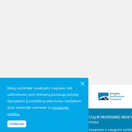
Mūsų svetainėje naudojami slapukai, kad
užtikrintume jums teikiamų paslaugų kokybę.
Išjungdami šį pranešimą arba toliau naršydami
šioje svetainėje sutinkate su
privatumo
politika.
KVALIFIKACIJŲ IR PROFESINIO MO
Biudžetinė įstaiga
SUPRATAU
Duomenys kaupiami ir saugomi Juridin