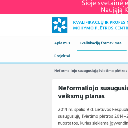
Šioje svetainėj
Naująją 
KVALIFIKACIJŲ IR PROFESI
MOKYMO PLĖTROS CENT
Apie mus
Kvalifikacijų formavimas
Naujienos
Projektai
Kvalifikacijų sandara
Europ
savai
Apie mus
Vykdomi projektai
Standartai
Istori
Neformaliojo suaugusiųjų švietimo plėtro
KPMPC
archy
Administracinė informacija
Įgyvendinti projektai
Sektoriniai profesiniai komi
Veiklo
Neformaliojo suaugusi
veiksmų planas
Struktūra ir kontaktai
Naudingos nuorodos
Nuost
Klien
Paslaugos
Terminų žodynas
Plana
Struk
2014 m. spalio 9 d. Lietuvos Respubl
suaugusiųjų švietimo plėtros 2014–
Teisės aktai
Viešie
Direk
nuostatos, kurias siekiama įgyvendint