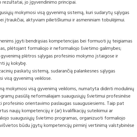
kokybės valdym
Komp
ezultatai, jo įgyvendinimo principai.
eto vykdymo ataskaitų
ų darbotvarkės
Profesinio mokymo metodinės
tvar
iai
komisijos
ugusiųjų mokymosi visą gyvenimą sistemą, kuri sudarytų sąlygas
Suaugusiųjų mok
ei įtraukčiai, aktyviam pilietiškumui ir asmeniniam tobulėjimui.
ktai
Komp
inių ataskaitų rinkiniai
vykd
Neformaliuoju ir
os, komisijos ir
būdu įgytų komp
tinimai ir
etai
susijusių su auk
Moki
enims įgyti bendrąsias kompetencijas bei formuoti jų teigiamas
anojimai
vertinimo ir pr
bendrieji princi
, plėtojant formaliojo ir neformaliojo švietimo galimybes;
Apel
 gyvenimą plėtros sąlygas profesinio mokymo įstaigose ir
 užmokestis
nti jų kokybę.
rsai
nizacinių paskatų sistemą, sudarančią palankesnes sąlygas
i visą gyvenimą veiklose.
ra
umą mokymosi visą gyvenimą veikloms, numatyta didinti modulinių
gramų pasiūlą neformaliajam suaugusiųjų švietimui profesinėse
biniai automobiliai
ikti profesinio orientavimo paslaugas suaugusiesiems. Taip pat
us naujų kompetencijų ir (ar) kvalifikacijų suteikimui ar
liojo suaugusiųjų švietimo programas, organizuoti formaliojo
avišvietos būdu įgytų kompetencijų pirminį vertinimą valstybinėse