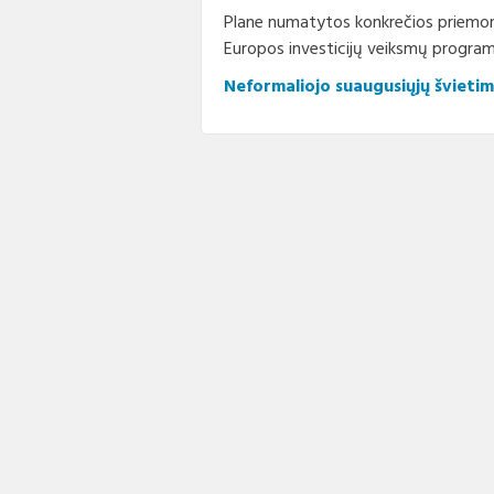
Plane numatytos konkrečios priemon
Europos investicijų veiksmų program
Neformaliojo suaugusiųjų švieti