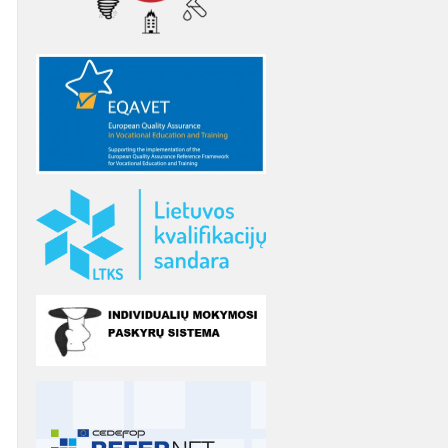
as
etencijų vertinimo
DUK
patirties bankas
karaščiai
ymosi ištekliai
Elektroninė neformaliojo
Teorinių ir praktinių užduočių
etencijų vertinimo
mokymosi biblioteka
sąsiuviniai
ymo instrukcijos
 savišvietos
etencijų,
Suaugusiųjų mokymosi
Apibendrinta informacija
štuoju mokslu,
nių registras ir KELTAS
informacinė sistema (SMIS)
apie mokymo(si) išteklius
ipažinimo
pai
iacijų teikimas
Leidiniai
El. žurnalas „Suaugusiųjų
švietimas“