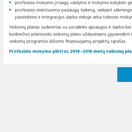
profesinio mokymo įstaigų valdymo ir mokymo kokybės ge
profesinio orientavimo paslaugų teikimą, siekiant sėkmi
pasirinkimo ir integracijos darbo rinkoje arba tolesnio moky
Veiksmų planas suderintas su socialinės apsaugos ir darbo bei
konkrečios priemonės veiksmų plano uždaviniams įgyvendinti 
veiksmų programos lėšomis finansuojamų projektų sąrašas.
Profesinio mokymo plėtros 2014–2016 metų veiksmų plana