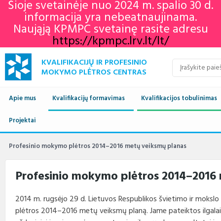
Šioje svetainėje nuo 2024 m. spalio 30 d.
informacija yra nebeatnaujinama.
Naująją KPMPC svetainę rasite adresu
https://kpmpc.lrv.lt/lt/
KVALIFIKACIJŲ IR PROFESINIO
MOKYMO PLĖTROS CENTRAS
Apie mus
Kvalifikacijų formavimas
Kvalifikacijos tobulinimas
Naujienos
Projektai
Kvalifikacijų sandara
Europos profesinių gebėjimų
Aktualu
Lietuvos kvalifikaci
savaitė 2022
Apie mus
Vykdomi projektai
Standartai
Istorija
Renginių kalendorius
Europos kvalifikaci
Profesiniai standar
Profesinio mokymo plėtros 2014–2016 metų veiksmų planas
KPMPC naujienlaiškių
archyvas
Administracinė informacija
Įgyvendinti projektai
Sektoriniai profesiniai komitetai
Veiklos sritys
Informacija apie įvykusius
LTKS ir EKS susieji
Rengiami ir atnauji
Profesinio mokymo plėtros 2014–2016
renginius
standartai
Struktūra ir kontaktai
Naudingos nuorodos
Nuostatai
Klientų aptarnavimas
LTKS ir EKS susieji
Informacija standar
2014 m. rugsėjo 29 d. Lietuvos Respublikos švietimo ir moksl
rengėjams
Paslaugos
Terminų žodynas
Planavimo dokumentai
Struktūra
plėtros 2014–2016 metų veiksmų planą. Jame pateiktos ilgalaikė