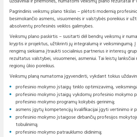
uždaviniai ir priemonės, numatomi veiksmų plano rezultatai ir
Profesinio rengimo
Teisės aktai
Viešieji pirkimai
Direktorius
standartai
Pagrindinis veiksmų plano tikslas – plėtoti modernią profesin
besimokančio asmens, visuomenės ir valstybės poreikius ir užt
Korupcijos prevencija
Biudžeto vykdymo ataskaitų
Vadovų darbotvarkės
rinkiniai
absolventų profesinės veiklos galimybes.
Nuorodos
Kontaktai
Veiksmų plano paskirtis – susitarti dėl bendrų veiksmų ir nu
Finansinių ataskaitų rinkiniai
kryptis ir projektus, užtikrinti jų integralumą ir veiksmingumą
Interneto svetainės atitikties
Tarybos, komisijos ir
rengimą siekiama įtraukti socialinius partnerius ir interesų gru
paraiška
Paskatinimai ir
komitetai
apdovanojimai
rezultatus valstybei, visuomenei, asmeniui. Tai leistų lanksčiai 
regionų ūkio poreikius.
Darbo užmokestis
Veiksmų planą numatoma įgyvendinti, vykdant tokius uždavini
Konkursai
profesinio mokymo įstaigų tinklo optimizavimą, veiksminga
profesinio mokymo įstaigų vykdomų profesinio mokymo pr
Karjera
profesinio mokymo programų kokybės gerinimą;
asmens įgytų kompetencijų kvalifikacijai įgyti vertinimo ir 
Tarnybiniai automobiliai
profesinio mokymo įstaigose dirbančių profesijos mokytojų 
tobulinimą;
profesinio mokymo patrauklumo didinimą;