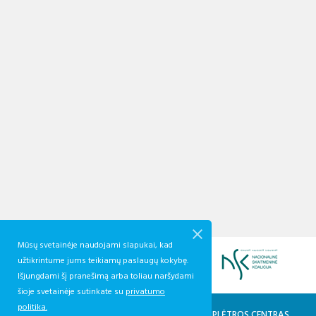
Mūsų svetainėje naudojami slapukai, kad
užtikrintume jums teikiamų paslaugų kokybę.
Išjungdami šį pranešimą arba toliau naršydami
šioje svetainėje sutinkate su
privatumo
politika.
KVALIFIKACIJŲ IR PROFESINIO MOKYMO PLĖTROS CENTRAS