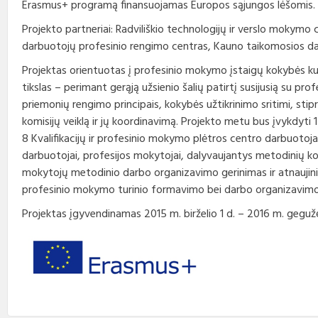
Erasmus+ programą finansuojamas Europos sąjungos lėšomis.
Profesinio rengimo
Teisės aktai
Viešieji pirkimai
Direktorius
standartai
Projekto partneriai: Radviliškio technologijų ir verslo mokymo 
darbuotojų profesinio rengimo centras, Kauno taikomosios da
Korupcijos prevencija
Biudžeto vykdymo ataskaitų
Vadovų darbotvarkės
rinkiniai
Projektas orientuotas į profesinio mokymo įstaigų kokybės kul
Nuorodos
Kontaktai
tikslas – perimant gerąją užsienio šalių patirtį susijusią su 
Finansinių ataskaitų rinkiniai
priemonių rengimo principais, kokybės užtikrinimo sritimi, st
Interneto svetainės atitikties
Tarybos, komisijos ir
komisijų veiklą ir jų koordinavimą. Projekto metu bus įvykdyti 
paraiška
Paskatinimai ir
komitetai
apdovanojimai
8 Kvalifikacijų ir profesinio mokymo plėtros centro darbuotoj
darbuotojai, profesijos mokytojai, dalyvaujantys metodinių kom
Darbo užmokestis
mokytojų metodinio darbo organizavimo gerinimas ir atnaujini
profesinio mokymo turinio formavimo bei darbo organizavimo
Konkursai
Projektas įgyvendinamas 2015 m. birželio 1 d. – 2016 m. gegužė
Karjera
Tarnybiniai automobiliai