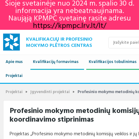
Šioje svetainėje nuo 2024 m. spalio 30 d.
informacija yra nebeatnaujinama.
Naująją KPMPC svetainę rasite adresu
https://kpmpc.lrv.lt/lt/
KVALIFIKACIJŲ IR PROFESINIO
MOKYMO PLĖTROS CENTRAS
Apie mus
Kvalifikacijų formavimas
Kvalifikacijos tobulinimas
Naujienos
Projektai
Kvalifikacijų sandara
Europos profesinių gebėjimų
Aktualu
Lietuvos kvalifikaci
savaitė 2022
Apie mus
Vykdomi projektai
Standartai
Istorija
Renginių kalendorius
Europos kvalifikaci
Profesiniai standar
Projektai
Įgyvendinti projektai
Profesinio mokymo metodinių kom
KPMPC naujienlaiškių
archyvas
Administracinė informacija
Įgyvendinti projektai
Sektoriniai profesiniai komitetai
Veiklos sritys
Informacija apie įvykusius
LTKS ir EKS susieji
Rengiami ir atnauji
Profesinio mokymo metodinių komisijų 
renginius
standartai
koordinavimo stiprinimas
Struktūra ir kontaktai
Naudingos nuorodos
Nuostatai
Klientų aptarnavimas
LTKS ir EKS susieji
Informacija standar
rengėjams
Paslaugos
Terminų žodynas
Planavimo dokumentai
Struktūra
Projektas „Profesinio mokymo metodinių komisijų veiklos ir jų