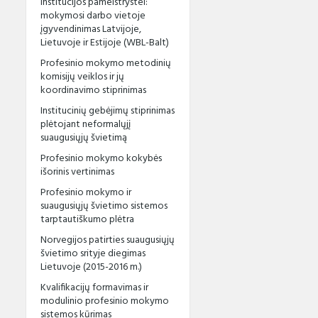
institucijos pameistrystei:
mokymosi darbo vietoje
įgyvendinimas Latvijoje,
Lietuvoje ir Estijoje (WBL-Balt)
Profesinio mokymo metodinių
komisijų veiklos ir jų
koordinavimo stiprinimas
Institucinių gebėjimų stiprinimas
plėtojant neformalųjį
suaugusiųjų švietimą
Profesinio mokymo kokybės
išorinis vertinimas
Profesinio mokymo ir
suaugusiųjų švietimo sistemos
tarptautiškumo plėtra
Norvegijos patirties suaugusiųjų
švietimo srityje diegimas
Lietuvoje (2015-2016 m.)
Kvalifikacijų formavimas ir
modulinio profesinio mokymo
sistemos kūrimas