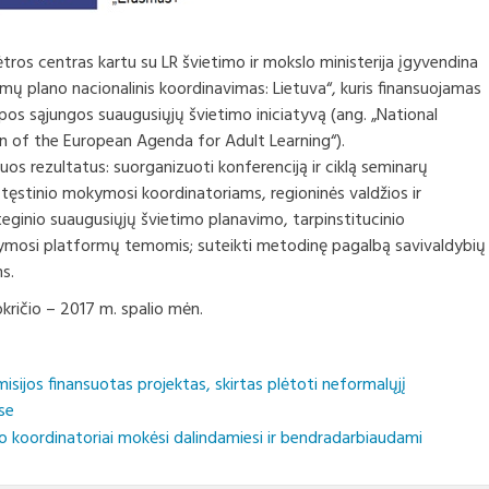
kokybės valdym
Komp
eto vykdymo ataskaitų
ų darbotvarkės
Profesinio mokymo metodinės
tvar
iai
komisijos
Suaugusiųjų mok
ėtros centras kartu su LR švietimo ir mokslo ministerija įgyvendina
ktai
Komp
inių ataskaitų rinkiniai
vykd
mų plano nacionalinis koordinavimas: Lietuva“, kuris finansuojamas
Neformaliuoju ir
os sąjungos suaugusiųjų švietimo iniciatyvą (ang. „National
os, komisijos ir
būdu įgytų komp
tinimai ir
etai
susijusių su auk
Moki
n of the European Agenda for Adult Learning“).
anojimai
vertinimo ir pr
s rezultatus: suorganizuoti konferenciją ir ciklą seminarų
bendrieji princi
Apel
 tęstinio mokymosi koordinatoriams, regioninės valdžios ir
 užmokestis
teginio suaugusiųjų švietimo planavimo, tarpinstitucinio
ymosi platformų temomis; suteikti metodinę pagalbą savivaldybių
rsai
s.
ra
kričio – 2017 m. spalio mėn.
biniai automobiliai
ijos finansuotas projektas, skirtas plėtoti neformalųjį
se
o koordinatoriai mokėsi dalindamiesi ir bendradarbiaudami