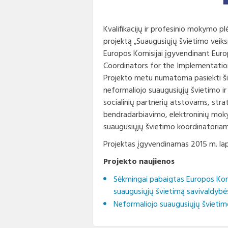
Korupcijos prevencija
Biudž
Vadov
rinkin
Kvalifikacijų ir profesinio mokymo pl
Nuorodos
Konta
Finans
projektą „Suaugusiųjų švietimo veiks
Europos Komisijai įgyvendinant Europ
Interneto svetainės atitikties
Taryb
paraiška
Paska
komit
Coordinators for the Implementatio
apdov
Projekto metu numatoma pasiekti šiuo
neformaliojo suaugusiųjų švietimo ir
Darbo
socialinių partnerių atstovams, stra
bendradarbiavimo, elektroninių mok
Konku
suaugusiųjų švietimo koordinatoriam
Karje
Projektas įgyvendinamas 2015 m. lap
Projekto naujienos
Tarny
Sėkmingai pabaigtas Europos Komis
suaugusiųjų švietimą savivaldybė
Neformaliojo suaugusiųjų švietim