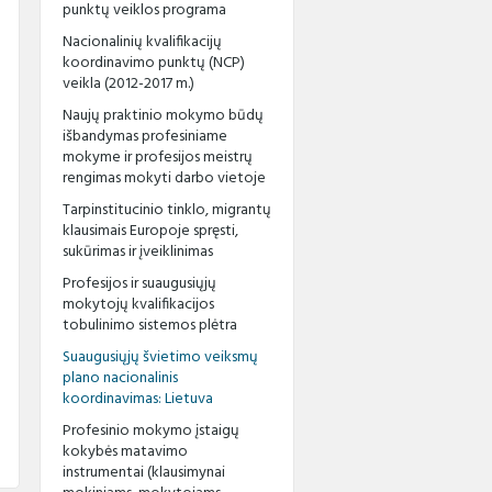
as
etencijų vertinimo
DUK
patirties bankas
punktų veiklos programa
karaščiai
Nacionalinių kvalifikacijų
ymosi ištekliai
Elektroninė neformaliojo
Teorinių ir praktinių užduočių
koordinavimo punktų (NCP)
etencijų vertinimo
mokymosi biblioteka
sąsiuviniai
veikla (2012-2017 m.)
ymo instrukcijos
 savišvietos
Naujų praktinio mokymo būdų
etencijų,
Suaugusiųjų mokymosi
Apibendrinta informacija
štuoju mokslu,
nių registras ir KELTAS
išbandymas profesiniame
informacinė sistema (SMIS)
apie mokymo(si) išteklius
ipažinimo
mokyme ir profesijos meistrų
pai
rengimas mokyti darbo vietoje
iacijų teikimas
Leidiniai
Tarpinstitucinio tinklo, migrantų
klausimais Europoje spręsti,
El. žurnalas „Suaugusiųjų
sukūrimas ir įveiklinimas
švietimas“
Profesijos ir suaugusiųjų
mokytojų kvalifikacijos
tobulinimo sistemos plėtra
Suaugusiųjų švietimo veiksmų
plano nacionalinis
koordinavimas: Lietuva
Profesinio mokymo įstaigų
kokybės matavimo
instrumentai (klausimynai