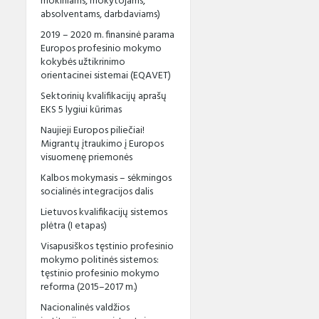
mokiniams, mokytojams,
absolventams, darbdaviams)
2019 – 2020 m. finansinė parama
Europos profesinio mokymo
kokybės užtikrinimo
orientacinei sistemai (EQAVET)
Sektorinių kvalifikacijų aprašų
EKS 5 lygiui kūrimas
Naujieji Europos piliečiai!
Migrantų įtraukimo į Europos
visuomenę priemonės
Kalbos mokymasis – sėkmingos
socialinės integracijos dalis
Lietuvos kvalifikacijų sistemos
plėtra (I etapas)
Visapusiškos tęstinio profesinio
mokymo politinės sistemos:
tęstinio profesinio mokymo
reforma (2015–2017 m.)
Nacionalinės valdžios