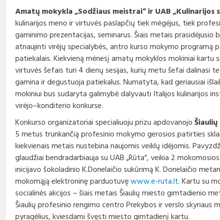
Amatų mokykla „Sodžiaus meistrai“ ir UAB „Kulinarijos s
kulinarijos meno ir virtuvės paslapčių tiek mėgėjus, tiek profes
gaminimo prezentacijas, seminarus. Šiais metais prasidėjusio b
atnaujinti virėjų specialybės, antro kurso mokymo programą p
patiekalais. Kiekvieną mėnesį amatų mokyklos mokiniai kartu su 
virtuvės šefais turi 4 dienų sesijas, kurių metu šefai dalinasi t
gamina ir degustuoja patiekalus. Numatyta, kad geriausiai išl
mokiniui bus sudaryta galimybė dalyvauti Italijos kulinarijos i
virėjo–konditerio konkurse.
Konkurso organizatoriai specialiuoju prizu apdovanojo
Šiauli
5 metus trunkančią profesinio mokymo gerosios patirties sklai
kiekvienais metais nustebina naujomis veiklų idėjomis. Pavyzdži
glaudžiai bendradarbiauja su UAB „Rūta“, veikia 2 mokomosio
inicijavo šokoladinio K.Donelaičio sukūrimą K. Donelaičio metam
mokomąją elektroninę parduotuvę
www.e-ruta.lt
. Kartu su m
socialinės akcijos – šiais metais Šiaulių miesto gimtadienio me
Šiaulių profesinio rengimo centro Prekybos ir verslo skyriaus m
pyragėlius, kviesdami švęsti miesto gimtadienį kartu.