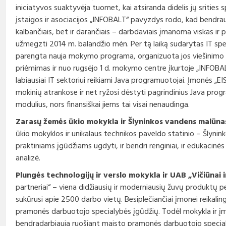
iniciatyvos suaktyvėja tuomet, kai atsiranda didelis jų sritie
įstaigos ir asociacijos „INFOBALT“ pavyzdys rodo, kad bendrauja
kalbančiais, bet ir darančiais – darbdaviais įmanoma viskas ir p
užmegzti 2014 m. balandžio mėn. Per tą laiką sudarytas IT spe
parengta nauja mokymo programa, organizuota jos viešinimo 
priėmimas ir nuo rugsėjo 1 d. mokymo centre įkurtoje „INFOBAL
labiausiai IT sektoriui reikiami Java programuotojai. Įmonės „
mokinių atrankose ir net ryžosi dėstyti pagrindinius Java 
modulius, nors finansiškai jiems tai visai nenaudinga.
Zarasų žemės ūkio mokykla ir Šlyninkos vandens malūna
ūkio mokyklos ir unikalaus technikos paveldo statinio – Šlynin
praktiniams įgūdžiams ugdyti, ir bendri renginiai, ir edukacinės
analizė.
Plungės technologijų ir verslo mokykla ir UAB „Vičiūnai i
partneriai“ – viena didžiausių ir moderniausių žuvų produktų p
sukūrusi apie 2500 darbo vietų. Besiplečiančiai įmonei reikalingi
pramonės darbuotojo specialybės įgūdžių. Todėl mokykla ir įmon
bendradarbiauja ruošiant maisto pramonės darbuotojo specia