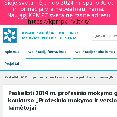
Šioje svetainėje nuo 2024 m. spalio 30 d.
informacija yra nebeatnaujinama.
Naująją KPMPC svetainę rasite adresu
https://kpmpc.lrv.lt/lt/
KVALIFIKACIJŲ IR PROFESINIO
MOKYMO PLĖTROS CENTRAS
Apie mus
Kvalifikacijų formavimas
Kvalifikacijos tobulinimas
Naujienos
Projektai
Kvalifikacijų sandara
Europos profesinių gebėjimų
Aktualu
Lietuvos kvalifikaci
savaitė 2022
Apie mus
Vykdomi projektai
Standartai
Istorija
Renginių kalendorius
Europos kvalifikaci
Profesiniai standar
Paskelbti 2014 m. profesinio mokymo gerosios patirties konkurso „Pro
KPMPC naujienlaiškių
archyvas
Administracinė informacija
Įgyvendinti projektai
Sektoriniai profesiniai komitetai
Veiklos sritys
Informacija apie įvykusius
LTKS ir EKS susieji
Rengiami ir atnauji
Paskelbti 2014 m. profesinio mokymo ge
renginius
standartai
konkurso „Profesinio mokymo ir versl
Struktūra ir kontaktai
Naudingos nuorodos
Nuostatai
Klientų aptarnavimas
LTKS ir EKS susieji
Informacija standar
laimėtojai
rengėjams
Paslaugos
Terminų žodynas
Planavimo dokumentai
Struktūra