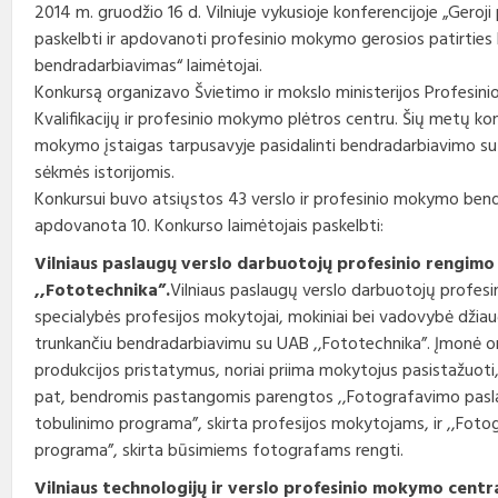
Profesinio rengimo
2014 m. gruodžio 16 d. Vilniuje vykusioje konferencijoje „Geroj
Teisės aktai
Viešieji pirkimai
Direktorius
standartai
paskelbti ir apdovanoti profesinio mokymo gerosios patirties
bendradarbiavimas“ laimėtojai.
Korupcijos prevencija
Biudžeto vykdymo ataskaitų
Vadovų darbotvarkės
Konkursą organizavo Švietimo ir mokslo ministerijos Profesini
rinkiniai
Kvalifikacijų ir profesinio mokymo plėtros centru. Šių metų ko
Nuorodos
Kontaktai
Finansinių ataskaitų rinkiniai
mokymo įstaigas tarpusavyje pasidalinti bendradarbiavimo su 
sėkmės istorijomis.
Interneto svetainės atitikties
Tarybos, komisijos ir
paraiška
Paskatinimai ir
komitetai
Konkursui buvo atsiųstos 43 verslo ir profesinio mokymo bendr
apdovanojimai
apdovanota 10. Konkurso laimėtojais paskelbti:
Darbo užmokestis
Vilniaus paslaugų verslo darbuotojų profesinio rengimo
,,Fototechnika”.
Vilniaus paslaugų verslo darbuotojų profes
Konkursai
specialybės profesijos mokytojai, mokiniai bei vadovybė džia
trunkančiu bendradarbiavimu su UAB ,,Fototechnika”. Įmonė 
Karjera
produkcijos pristatymus, noriai priima mokytojus pasistažuoti,
pat, bendromis pastangomis parengtos ,,Fotografavimo pasl
Tarnybiniai automobiliai
tobulinimo programa”, skirta profesijos mokytojams, ir ,,Fo
programa”, skirta būsimiems fotografams rengti.
Vilniaus technologijų ir verslo profesinio mokymo centr