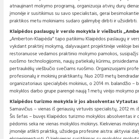
atnaujinant mokymo programą, organizuoja atvirų durų diena
įmonėje ir susitikimus su savo specialistais, gerai besimokan
praktikos metu mokiniams sudaro galimybę dirbti ir užsidirbti.
Klaipėdos paslaugų ir verslo mokykla ir viešbutis „Amb
„Amberton-Klaipėda“ tapo patikimu Klaipėdos paslaugų ir vers
vykdant praktinį mokymą, dalyvaujant projektinėje veikloje bei
restoranuose vedamos praktinio mokymo pamokos, susipažįs
ruošimo technologijomis, naujų patiekalų kūrimu, prisidedama
pertraukėlių viešbučio svečiams ruošimo. Organizuojami profes
profesionalų ir mokinių praktikantų. Nuo 2013 metų bendradarb
organizatoriaus specialybės mokinius, o 2014 m. balandžio – b
mokyklos darbo grupe parengė naują 1 metų virėjo mokymo p
Klaipėdos turizmo mokykla ir jos absolventas Vytautas
Samavičius – vienas iš geriausių virtuvės specialistų, 2012 m. i
Šis šefas – buvęs Klaipėdos turizmo mokyklos absolventas ir dab
pėdomis seka ne vienas mokyklos mokinys. Kiekvienas mokiny
įmonėje atlikti praktiką, užsidega profesine aistra: aktyviai da