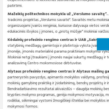
eksperimentuoti. O kiekvienas susitikimas su mokyklos mokytoja
patirtimi.
Mažeikių politechnikos mokykla už „Verslumo savaitę“.
tradicinis projektas „Verslumo savaitė“. Savaitės metu mokiniai 
organizuojami įvairūs renginiai, kuriuose dalyvauja vietos versl
edukacinės išvykos į įmones, o „protų mūšyje“ mokiniai varžosi
Kėdainių profesinio rengimo centras ir UAB „Sakret“.
Be
statybinių medžiagų gamintoja ir platintoja vyksta įvairiomis
įmonėje, įmonės materialinė parama praktiniam mokymui vykdy
Mokiniai netgi įtraukiami į įmonės naujai sukurtų medžiagų ir 
analizavimą Centro mokomosiose dirbtuvėse.
Alytaus profesinio rengimo centras ir Alytaus mašinų g
partnerystės pavyzdys, apimantis mokyklos valdymą, profesi
mokinių gamybinę praktiką ir įsidarbinimą, bendrų projektų ir 
Bendradarbiavimo rezultatai akivaizdūs – daugėja mokinių be
krypties mokymo programas, gerėja mokymosi motyvacija, mok
rodikliai, sėkmingai vystomi žmogiškieji ištekliai bei mokyklos 
mokymosi formos.