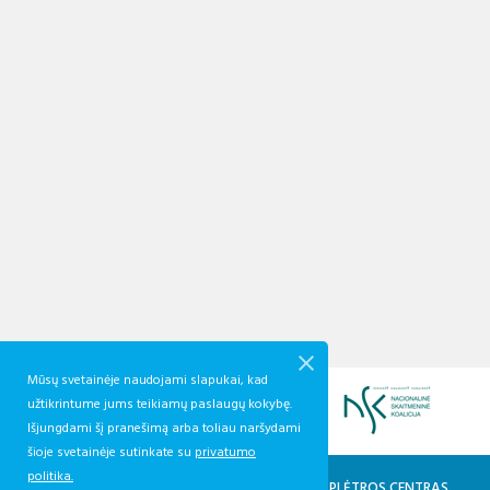
Mūsų svetainėje naudojami slapukai, kad
užtikrintume jums teikiamų paslaugų kokybę.
Išjungdami šį pranešimą arba toliau naršydami
šioje svetainėje sutinkate su
privatumo
politika.
KVALIFIKACIJŲ IR PROFESINIO MOKYMO PLĖTROS CENTRAS