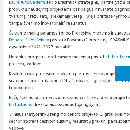
Laura Jurkuvėnienė
atliko Erasmus+ strateginių partnerysčių pr
produktų naudojimą projektams pasibaigus ir nustatė pagrindi
tvarumą ir rezultatų išliekamąja vertę. Tyrėja pristatė tyrimo
tampa švietimo inovatoriais“ rezultatus.
Švietimo mainų paramos fondo Profesinio mokymo ir suaugus
Donata Kavoliūnienė
pristatė Erasmus+“ programą „ERASMUS
gyvensime 2021–2027 metais?“.
Nordplus programą profesiniam mokymui pristatė
Edita Treči
projektų vadovė.
Kvalifikacijų ir profesinio mokymo plėtros centro projekto „P
sistemos tarptautiškumo plėtra“ teikiamas galimybes pristat
koordinatorė.
Biržų technologijų ir verslo mokymo centro vykdomų projektų
Bistrickienė
, direktoriaus pavaduotoja ugdymui.
Vilniaus statybininkų rengimo centro projekto „Digital skills 
sector apprenticeships“ sukurtų rezultatų praktinį panaudoji
vadovė.