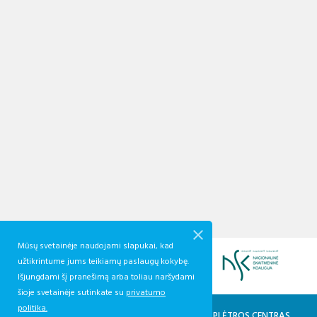
Mūsų svetainėje naudojami slapukai, kad
užtikrintume jums teikiamų paslaugų kokybę.
Išjungdami šį pranešimą arba toliau naršydami
šioje svetainėje sutinkate su
privatumo
politika.
KVALIFIKACIJŲ IR PROFESINIO MOKYMO PLĖTROS CENTRAS