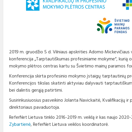
Profesinio rengimo
Teisės aktai
Viešieji pirkimai
Direktorius
standartai
Korupcijos prevencija
Biudžeto vykdymo ataskaitų
Vadovų darbotvarkės
rinkiniai
Nuorodos
Kontaktai
Finansinių ataskaitų rinkiniai
Interneto svetainės atitikties
Tarybos, komisijos ir
paraiška
Paskatinimai ir
komitetai
2019 m. gruodžio 5 d. Vilniaus apskrities Adomo Mickevičiaus v
apdovanojimai
konferencija „Tarptautiškumas profesiniame mokyme“, kurią org
mokymo plėtros centras kartu su Švietimo mainų paramos fo
Darbo užmokestis
Konferencija skirta profesinio mokymo įstaigų tarptautinių p
Konkursai
Konferencijos tikslas skatinti aktyviau dalyvauti tarptautiškumo
bei dalintis gerąją patirtimi.
Karjera
Susirinkusiuosius pasveikino Jolanta Navickaitė, Kvalifikacijų 
direktoriaus pavaduotoja.
Tarnybiniai automobiliai
ReferNet Lietuva tinklo 2016-2019 m. veiklą ir kas naujo 2020
Zybartienė
, ReferNet Lietuva veiklos koordinatorė.