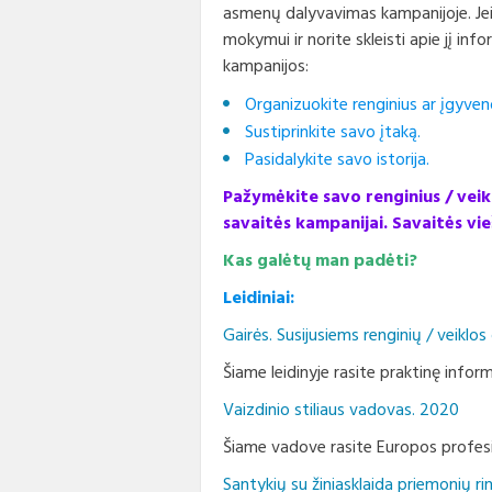
asmenų dalyvavimas kampanijoje. Jei 
mokymui ir norite skleisti apie jį inf
kampanijos:
Organizuokite renginius ar įgyvendi
Sustiprinkite savo įtaką.
Pasidalykite savo istorija.
Pažymėkite savo renginius / veik
savaitės kampanijai. Savaitės vieš
Kas galėtų man padėti?
Leidiniai:
Gairės. Susijusiems renginių / veiklo
Šiame leidinyje rasite praktinę info
Vaizdinio stiliaus vadovas. 2020
Šiame vadove rasite Europos profesin
Santykių su žiniasklaida priemonių ri