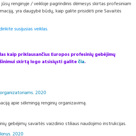
jūsų renginyje / veikloje pagrindinis dėmesys skirtas profesiniam
ormaciją, yra daugybė būdų, kaip galite prisidėti prie Savaitės
nkite susijusias veiklas.
las kaip priklausančius Europos profesinių gebėjimų
inimui skirtą logo atsisiųsti galite
čia
.
s organizatoriams. 2020
rmaciją apie sėkmingą renginių organizavimą.
ių gebėjimų savaitės vaizdinio stiliaus naudojimo instrukcijas.
nkinys. 2020