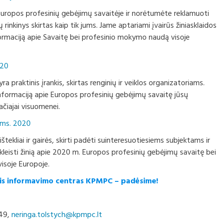
Europos profesinių gebėjimų savaitėje ir norėtumėte reklamuoti
ų rinkinys skirtas kaip tik jums. Jame aptariami įvairūs žiniasklaidos
informaciją apie Savaitę bei profesinio mokymo naudą visoje
020
ra praktinis įrankis, skirtas renginių ir veiklos organizatoriams.
informaciją apie Europos profesinių gebėjimų savaitę jūsų
ačiajai visuomenei.
lams. 2020
štekliai ir gairės, skirti padėti suinteresuotiesiems subjektams ir
kleisti žinią apie 2020 m. Europos profesinių gebėjimų savaitę bei
isoje Europoje.
inis informavimo centras KPMPC – padėsime!
549,
neringa.tolstych@kpmpc.lt