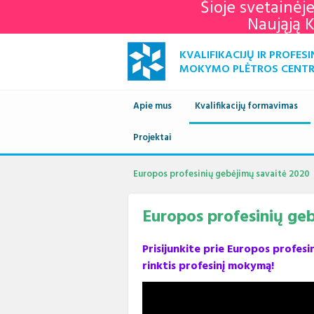
Šioje svetainėj
Naująją 
KVALIFIKACIJŲ IR PROFESI
MOKYMO PLĖTROS CENT
Apie mus
Kvalifikacijų formavimas
Naujienos
Projektai
Kvalifikacijų sandara
Europ
savai
Apie mus
Vykdomi projektai
Standartai
Istori
Europos profesinių gebėjimų savaitė 2020
KPMPC
archy
Administracinė informacija
Įgyvendinti projektai
Sektoriniai profesiniai komi
Veiklo
Europos profesinių ge
Struktūra ir kontaktai
Naudingos nuorodos
Nuost
Klien
Prisijunkite prie Europos profes
Paslaugos
Terminų žodynas
Plana
Struk
rinktis profesinį mokymą!
Teisės aktai
Viešie
Direk