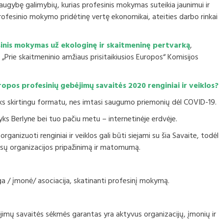
ugybę galimybių, kurias profesinis mokymas suteikia jaunimui ir
rofesinio mokymo pridėtinę vertę ekonomikai, ateities darbo rinkai
inis mokymas už ekologinę ir skaitmeninę pertvarką
,
r „Prie skaitmeninio amžiaus prisitaikiusios Europos“ Komisijos
opos profesinių gebėjimų savaitės 2020 renginiai ir veiklos?
yks skirtingu formatu, nes imtasi saugumo priemonių dėl COVID-19.
yks Berlyne bei tuo pačiu metu – internetinėje erdvėje.
anizuoti renginiai ir veiklos gali būti siejami su šia Savaite, todėl
 jūsų organizacijos pripažinimą ir matomumą.
iga / įmonė/ asociacija, skatinanti profesinį mokymą.
mų savaitės sėkmės garantas yra aktyvus organizacijų, įmonių ir