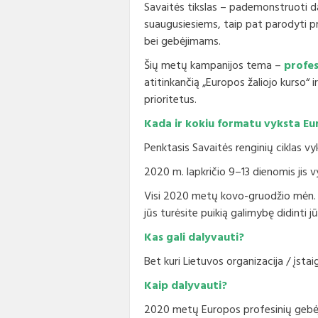
Savaitės tikslas – pademonstruoti da
suaugusiesiems, taip pat parodyti p
bei gebėjimams.
Šių metų kampanijos tema –
profes
atitinkančią „Europos žaliojo kurso“ i
prioritetus.
Kada ir kokiu formatu vyksta Eur
Penktasis Savaitės renginių ciklas v
2020 m. lapkričio 9–13 dienomis jis v
Visi 2020 metų kovo-gruodžio mėn. org
jūs turėsite puikią galimybę didinti
Kas gali dalyvauti?
Bet kuri Lietuvos organizacija / įsta
Kaip dalyvauti?
2020 metų Europos profesinių gebėji