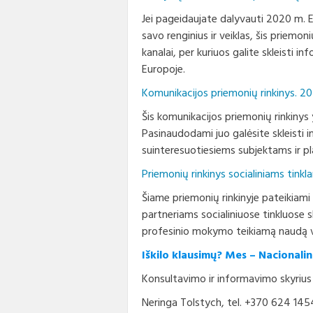
Jei pageidaujate dalyvauti 2020 m. 
savo renginius ir veiklas, šis priemoni
kanalai, per kuriuos galite skleisti 
Europoje.
Komunikacijos priemonių rinkinys. 2
Šis komunikacijos priemonių rinkinys y
Pasinaudodami juo galėsite skleisti 
suinteresuotiesiems subjektams ir pl
Priemonių rinkinys socialiniams tink
Šiame priemonių rinkinyje pateikiami i
partneriams socialiniuose tinkluose s
profesinio mokymo teikiamą naudą v
Iškilo klausimų? Mes – Nacional
Konsultavimo ir informavimo skyrius
Neringa Tolstych, tel. +370 624 14