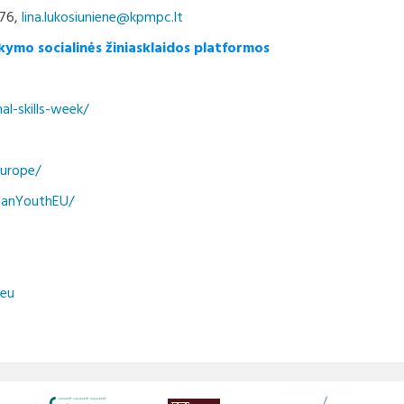
376,
lina.lukosiuniene@kpmpc.lt
kymo socialinės žiniasklaidos platformos
al-skills-week/
urope/
eanYouthEU/
heu