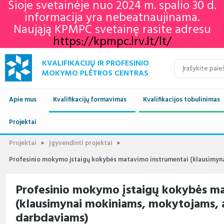
Šioje svetainėje nuo 2024 m. spalio 30 d.
informacija yra nebeatnaujinama.
Naująją KPMPC svetainę rasite adresu
https://kpmpc.lrv.lt/lt/
KVALIFIKACIJŲ IR PROFESINIO
MOKYMO PLĖTROS CENTRAS
Apie mus
Kvalifikacijų formavimas
Kvalifikacijos tobulinimas
Naujienos
Projektai
Kvalifikacijų sandara
Europos profesinių gebėjimų
Aktualu
Lietuvos kvalifikaci
savaitė 2022
Projektai
Įgyvendinti projektai
Apie mus
Vykdomi projektai
Standartai
Istorija
Renginių kalendorius
Europos kvalifikaci
Profesiniai standar
KPMPC naujienlaiškių
Profesinio mokymo įstaigų kokybės matavimo instrumentai (klausimyn
archyvas
Administracinė informacija
Įgyvendinti projektai
Sektoriniai profesiniai komitetai
Veiklos sritys
Informacija apie įvykusius
LTKS ir EKS susieji
Rengiami ir atnauji
renginius
standartai
Profesinio mokymo įstaigų kokybės ma
Struktūra ir kontaktai
Naudingos nuorodos
Nuostatai
Klientų aptarnavimas
LTKS ir EKS susieji
Informacija standar
(klausimynai mokiniams, mokytojams, 
rengėjams
Paslaugos
Terminų žodynas
Planavimo dokumentai
Struktūra
darbdaviams)