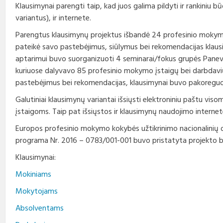
Klausimynai parengti taip, kad juos galima pildyti ir rankiniu b
variantus), ir internete.
Parengtus klausimynų projektus išbandė 24 profesinio mokymo į
pateikė savo pastebėjimus, siūlymus bei rekomendacijas klaus
aptarimui buvo suorganizuoti 4 seminarai/fokus grupės Panevėžy
kuriuose dalyvavo 85 profesinio mokymo įstaigų bei darbdavių
pastebėjimus bei rekomendacijas, klausimynai buvo pakoreguo
Galutiniai klausimynų variantai išsiųsti elektroniniu paštu vi
įstaigoms. Taip pat išsiųstos ir klausimynų naudojimo internet
Europos profesinio mokymo kokybės užtikrinimo nacionalinių o
programa Nr. 2016 – 0783/001-001 buvo pristatyta projekto ba
Klausimynai:
Mokiniams
Mokytojams
Absolventams