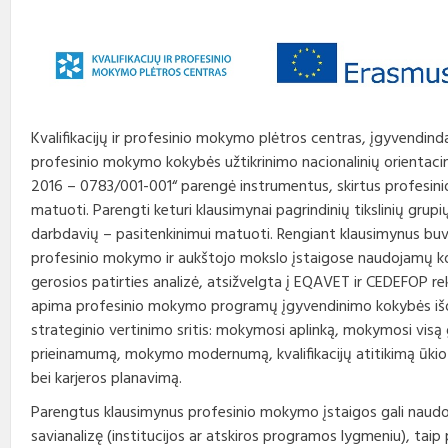
Profesinio rengimo
Teisės aktai
Viešieji pirkimai
Direktorius
standartai
Korupcijos prevencija
Biudžeto vykdymo ataskaitų
Vadovų darbotvarkės
rinkiniai
Nuorodos
Kontaktai
Finansinių ataskaitų rinkiniai
Kvalifikacijų ir profesinio mokymo plėtros centras, įgyvendi
Interneto svetainės atitikties
Tarybos, komisijos ir
profesinio mokymo kokybės užtikrinimo nacionalinių orientaci
paraiška
Paskatinimai ir
komitetai
2016 – 0783/001-001“ parengė instrumentus, skirtus profesin
apdovanojimai
matuoti. Parengti keturi klausimynai pagrindinių tikslinių grup
Darbo užmokestis
darbdavių – pasitenkinimui matuoti. Rengiant klausimynus bu
profesinio mokymo ir aukštojo mokslo įstaigose naudojamų 
Konkursai
gerosios patirties analizė, atsižvelgta į EQAVET ir CEDEFOP r
apima profesinio mokymo programų įgyvendinimo kokybės iš
Karjera
strateginio vertinimo sritis: mokymosi aplinką, mokymosi vis
prieinamumą, mokymo modernumą, kvalifikacijų atitikimą ūkio
Tarnybiniai automobiliai
bei karjeros planavimą.
Parengtus klausimynus profesinio mokymo įstaigos gali naudot
savianalizę (institucijos ar atskiros programos lygmeniu), taip 