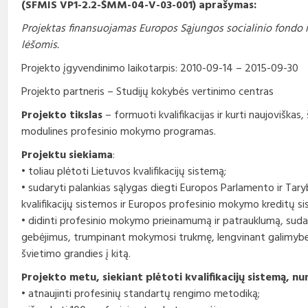
(SFMIS VP1-2.2-ŠMM-04-V-03-001) aprašymas:
Profesinio rengimo
Teisės aktai
Viešieji pirkimai
Direktorius
standartai
Projektas finansuojamas Europos Sąjungos socialinio fondo 
lėšomis.
Korupcijos prevencija
Biudžeto vykdymo ataskaitų
Vadovų darbotvarkės
rinkiniai
Projekto įgyvendinimo laikotarpis: 2010-09-14 – 2015-09-30
Nuorodos
Kontaktai
Finansinių ataskaitų rinkiniai
Projekto partneris – Studijų kokybės vertinimo centras
Interneto svetainės atitikties
Tarybos, komisijos ir
Projekto tikslas
– formuoti kvalifikacijas ir kurti naujoviškas,
paraiška
Paskatinimai ir
komitetai
apdovanojimai
modulines profesinio mokymo programas.
Projektu siekiama
:
Darbo užmokestis
• toliau plėtoti Lietuvos kvalifikacijų sistemą;
• sudaryti palankias sąlygas diegti Europos Parlamento ir Ta
Konkursai
kvalifikacijų sistemos ir Europos profesinio mokymo kreditų s
• didinti profesinio mokymo prieinamumą ir patrauklumą, sudaran
Karjera
gebėjimus, trumpinant mokymosi trukmę, lengvinant galimybes
Tarnybiniai automobiliai
švietimo grandies į kitą.
Projekto metu, siekiant plėtoti kvalifikacijų sistemą, 
• atnaujinti profesinių standartų rengimo metodiką;