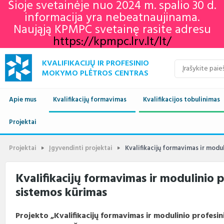
Šioje svetainėje nuo 2024 m. spalio 30 d.
informacija yra nebeatnaujinama.
Naująją KPMPC svetainę rasite adresu
https://kpmpc.lrv.lt/lt/
KVALIFIKACIJŲ IR PROFESINIO
MOKYMO PLĖTROS CENTRAS
Apie mus
Kvalifikacijų formavimas
Kvalifikacijos tobulinimas
Naujienos
Projektai
Kvalifikacijų sandara
Europos profesinių gebėjimų
Aktualu
Lietuvos kvalifikaci
savaitė 2022
Apie mus
Vykdomi projektai
Standartai
Istorija
Renginių kalendorius
Europos kvalifikaci
Profesiniai standar
Projektai
Įgyvendinti projektai
Kvalifikacijų formavimas ir mod
KPMPC naujienlaiškių
archyvas
Administracinė informacija
Įgyvendinti projektai
Sektoriniai profesiniai komitetai
Veiklos sritys
Informacija apie įvykusius
LTKS ir EKS susieji
Rengiami ir atnauji
Kvalifikacijų formavimas ir modulinio
renginius
standartai
sistemos kūrimas
Struktūra ir kontaktai
Naudingos nuorodos
Nuostatai
Klientų aptarnavimas
LTKS ir EKS susieji
Informacija standar
rengėjams
Paslaugos
Terminų žodynas
Planavimo dokumentai
Struktūra
Projekto „Kvalifikacijų formavimas ir modulinio profes